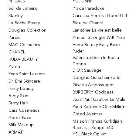
RITUALS
YSL Libre
Sol de Janeiro
Prada Paradoxe
Stanley
Carolina Herrera Good Girl
La Roche-Posay
Bleu de Chanel
Douglas Collection
Lancôme La vie est belle
Purelei
Armani Stronger With You
MAC Cosmetics
Huda Beuaty Easy Bake
Puder
CHANEL
Valentino Born In Roma
HUDA BEAUTY
Donna
Prada
DIOR Sauvage
Yves Saint Laurent
Douglas Gutscheinkarte
Dr. Emi Skincare
Gisada Ambassador
Fenty Beauty
BURBERRY Goddess
Fenty Skin
Jean Paul Gaultier Le Male
Fenty Hair
Paco Rabanne One Million
Caia Cosmetics
Creed Aventus
About Face
Maison Francis Kurkdjian
Milk Makeup
Baccarat Rouge 540
ARMAF
YSL Black Opium