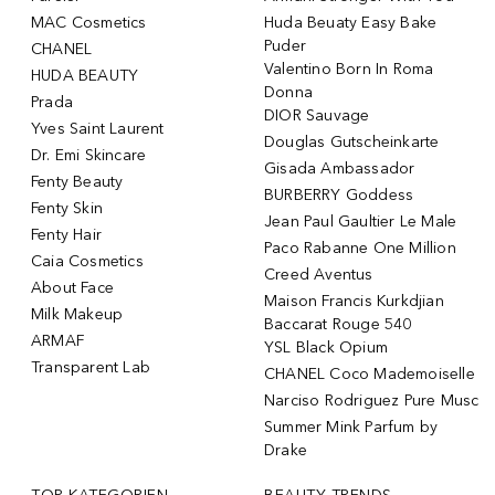
MAC Cosmetics
Huda Beuaty Easy Bake
Puder
CHANEL
Valentino Born In Roma
HUDA BEAUTY
Donna
Prada
DIOR Sauvage
Yves Saint Laurent
Douglas Gutscheinkarte
Dr. Emi Skincare
Gisada Ambassador
Fenty Beauty
BURBERRY Goddess
Fenty Skin
Jean Paul Gaultier Le Male
Fenty Hair
Paco Rabanne One Million
Caia Cosmetics
Creed Aventus
About Face
Maison Francis Kurkdjian
Milk Makeup
Baccarat Rouge 540
ARMAF
YSL Black Opium
Transparent Lab
CHANEL Coco Mademoiselle
Narciso Rodriguez Pure Musc
Summer Mink Parfum by
Drake