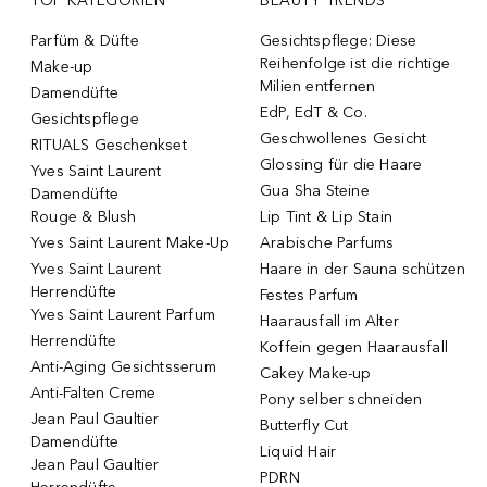
TOP KATEGORIEN
BEAUTY TRENDS
Parfüm & Düfte
Gesichtspflege: Diese
Reihenfolge ist die richtige
Make-up
Milien entfernen
Damendüfte
EdP, EdT & Co.
Gesichtspflege
Geschwollenes Gesicht
RITUALS Geschenkset
Glossing für die Haare
Yves Saint Laurent
Gua Sha Steine
Damendüfte
Rouge & Blush
Lip Tint & Lip Stain
Yves Saint Laurent Make-Up
Arabische Parfums
Yves Saint Laurent
Haare in der Sauna schützen
Herrendüfte
Festes Parfum
Yves Saint Laurent Parfum
Haarausfall im Alter
Herrendüfte
Koffein gegen Haarausfall
Anti-Aging Gesichtsserum
Cakey Make-up
Anti-Falten Creme
Pony selber schneiden
Jean Paul Gaultier
Butterfly Cut
Damendüfte
Liquid Hair
Jean Paul Gaultier
PDRN