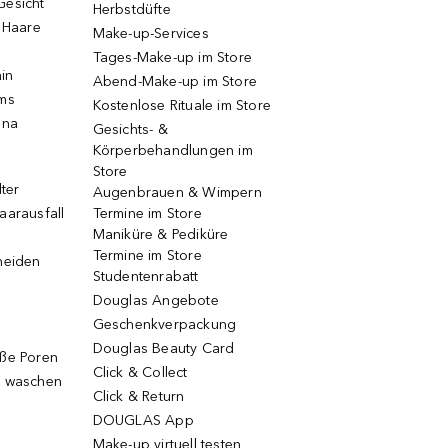
Gesicht
Herbstdüfte
e Haare
Make-up-Services
Tages-Make-up im Store
ain
Abend-Make-up im Store
ums
Kostenlose Rituale im Store
una
Gesichts- &
Körperbehandlungen im
Store
lter
Augenbrauen & Wimpern
aarausfall
Termine im Store
Maniküre & Pediküre
Termine im Store
neiden
Studentenrabatt
Douglas Angebote
Geschenkverpackung
Douglas Beauty Card
oße Poren
Click & Collect
g waschen
Click & Return
DOUGLAS App
Make-up virtuell testen