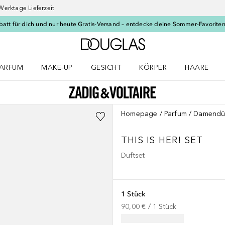
Werktage Lieferzeit
batt für dich und nur heute Gratis-Versand – entdecke deine Sommer-Favoriten
Zur Douglas Startseite
ARFUM
MAKE-UP
GESICHT
KÖRPER
HAARE
ffnen
arfum Menü öffnen
Make-up Menü öffnen
Gesicht Menü öffnen
Körper Menü öffnen
Haare Menü
Homepage
Parfum
Damendü
THIS IS HER!
SET
Duftset
1 Stück
90,00 €
 / 
1
Stück