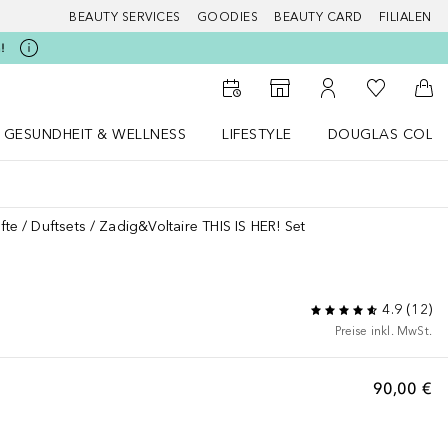
BEAUTY SERVICES
GOODIES
BEAUTY CARD
FILIALEN
!
Zu Meiner 
Zum Storefinder
Zu Meinem Kunde
Zum
GESUNDHEIT & WELLNESS
LIFESTYLE
DOUGLAS COLL
 öffnen
Gesundheit & Wellness Menü öffnen
LIFESTYLE Menü öffnen
Douglas Collecti
fte
Duftsets
Zadig&Voltaire THIS IS HER! Set
4.9
(
12
)
Preise inkl. MwSt.
90,00 €