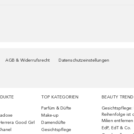
AGB & Widerrufsrecht
Datenschutzeinstellungen
ODUKTE
TOP KATEGORIEN
BEAUTY TREND
Parfüm & Düfte
Gesichtspflege:
Reihenfolge ist d
radoxe
Make-up
Milien entfernen
Herrera Good Girl
Damendüfte
EdP, EdT & Co.
Chanel
Gesichtspflege