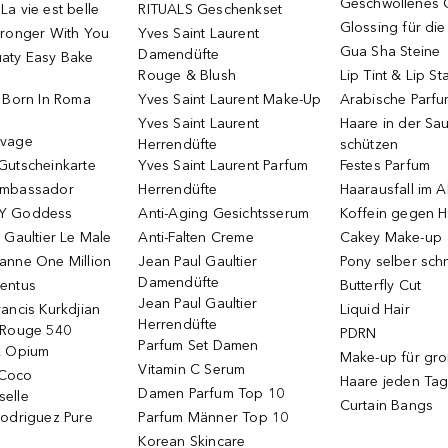
Geschwollenes 
a vie est belle
RITUALS Geschenkset
Glossing für di
tronger With You
Yves Saint Laurent
Gua Sha Steine
Damendüfte
aty Easy Bake
Rouge & Blush
Lip Tint & Lip St
o Born In Roma
Yves Saint Laurent Make-Up
Arabische Parf
Yves Saint Laurent
Haare in der Sa
uvage
Herrendüfte
schützen
Gutscheinkarte
Yves Saint Laurent Parfum
Festes Parfum
Ambassador
Herrendüfte
Haarausfall im A
Y Goddess
Anti-Aging Gesichtsserum
Koffein gegen H
 Gaultier Le Male
Anti-Falten Creme
Cakey Make-up
anne One Million
Jean Paul Gaultier
Pony selber sch
Damendüfte
entus
Butterfly Cut
Jean Paul Gaultier
ancis Kurkdjian
Liquid Hair
Herrendüfte
 Rouge 540
PDRN
Parfum Set Damen
k Opium
Make-up für gr
Vitamin C Serum
Coco
Haare jeden Ta
Damen Parfum Top 10
elle
Curtain Bangs
Rodriguez Pure
Parfum Männer Top 10
Korean Skincare