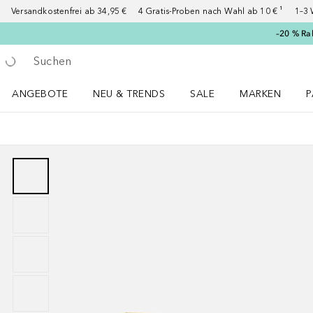
Versandkostenfrei ab 34,95 €
4 Gratis-Proben nach Wahl ab 10 € ¹
1–3 
–20 % Ra
Gehe zurück
Suche ausführen
ANGEBOTE
NEU & TRENDS
SALE
MARKEN
P
Angebote Menü öffnen
NEU & TRENDS Menü öffnen
MARKEN Menü ö
P