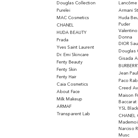
Douglas Collection
Lancôme L
Purelei
Armani S
MAC Cosmetics
Huda Beu
Puder
CHANEL
Valentin
HUDA BEAUTY
Donna
Prada
DIOR Sa
Yves Saint Laurent
Douglas 
Dr. Emi Skincare
Gisada 
Fenty Beauty
BURBERR
Fenty Skin
Jean Paul
Fenty Hair
Paco Rab
Caia Cosmetics
Creed Av
About Face
Maison Fr
Milk Makeup
Baccarat
ARMAF
YSL Blac
Transparent Lab
CHANEL 
Mademois
Narciso 
Musc