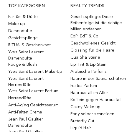
TOP KATEGORIEN
BEAUTY TRENDS
Parfüm & Düfte
Gesichtspflege: Diese
Reihenfolge ist die richtige
Make-up
Milien entfernen
Damendüfte
EdP, EdT & Co.
Gesichtspflege
Geschwollenes Gesicht
RITUALS Geschenkset
Glossing für die Haare
Yves Saint Laurent
Gua Sha Steine
Damendüfte
Rouge & Blush
Lip Tint & Lip Stain
Yves Saint Laurent Make-Up
Arabische Parfums
Yves Saint Laurent
Haare in der Sauna schützen
Herrendüfte
Festes Parfum
Yves Saint Laurent Parfum
Haarausfall im Alter
Herrendüfte
Koffein gegen Haarausfall
Anti-Aging Gesichtsserum
Cakey Make-up
Anti-Falten Creme
Pony selber schneiden
Jean Paul Gaultier
Butterfly Cut
Damendüfte
Liquid Hair
Jean Paul Gaultier