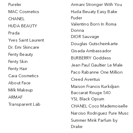
Purelei
Armani Stronger With You
MAC Cosmetics
Huda Beuaty Easy Bake
Puder
CHANEL
Valentino Born In Roma
HUDA BEAUTY
Donna
Prada
DIOR Sauvage
Yves Saint Laurent
Douglas Gutscheinkarte
Dr. Emi Skincare
Gisada Ambassador
Fenty Beauty
BURBERRY Goddess
Fenty Skin
Jean Paul Gaultier Le Male
Fenty Hair
Paco Rabanne One Million
Caia Cosmetics
Creed Aventus
About Face
Maison Francis Kurkdjian
Milk Makeup
Baccarat Rouge 540
ARMAF
YSL Black Opium
Transparent Lab
CHANEL Coco Mademoiselle
Narciso Rodriguez Pure Musc
Summer Mink Parfum by
Drake