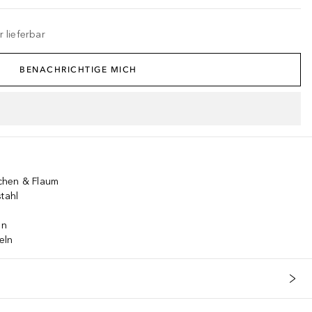
 lieferbar
BENACHRICHTIGE MICH
chen & Flaum
tahl
en
eln