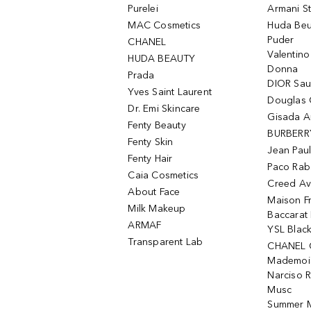
Purelei
Armani S
MAC Cosmetics
Huda Beu
Puder
CHANEL
Valentin
HUDA BEAUTY
Donna
Prada
DIOR Sa
Yves Saint Laurent
Douglas 
Dr. Emi Skincare
Gisada 
Fenty Beauty
BURBERR
Fenty Skin
Jean Paul
Fenty Hair
Paco Rab
Caia Cosmetics
Creed Av
About Face
Maison Fr
Milk Makeup
Baccarat
ARMAF
YSL Blac
Transparent Lab
CHANEL 
Mademois
Narciso 
Musc
Summer M