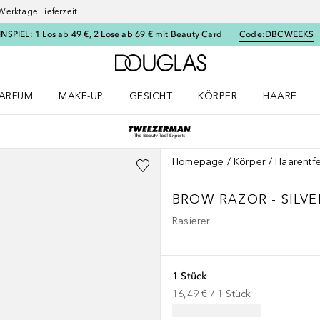
Werktage Lieferzeit
SPIEL: 1 Los ab 49 €, 2 Lose ab 69 € mit Beauty Card
Code:
DBCWEEKS
Zur Douglas Startseite
ARFUM
MAKE-UP
GESICHT
KÖRPER
HAARE
ffnen
arfum Menü öffnen
Make-up Menü öffnen
Gesicht Menü öffnen
Körper Menü öffnen
Haare Menü
Homepage
Körper
Haarentf
BROW RAZOR - SILVE
Rasierer
1 Stück
16,49 €
 / 
1
Stück