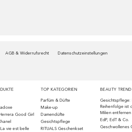
AGB & Widerrufsrecht
Datenschutzeinstellungen
ODUKTE
TOP KATEGORIEN
BEAUTY TREND
Parfüm & Düfte
Gesichtspflege:
Reihenfolge ist d
radoxe
Make-up
Milien entfernen
Herrera Good Girl
Damendüfte
EdP, EdT & Co.
Chanel
Gesichtspflege
Geschwollenes 
a vie est belle
RITUALS Geschenkset