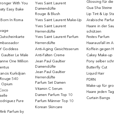
Glossing für di
tronger With You
Yves Saint Laurent
Gua Sha Steine
Damendüfte
aty Easy Bake
Rouge & Blush
Lip Tint & Lip St
o Born In Roma
Yves Saint Laurent Make-Up
Arabische Parf
Yves Saint Laurent
Haare in der Sa
uvage
Herrendüfte
schützen
Gutscheinkarte
Yves Saint Laurent Parfum
Festes Parfum
Ambassador
Herrendüfte
Haarausfall im A
Y Goddess
Anti-Aging Gesichtsserum
Koffein gegen H
 Gaultier Le Male
Anti-Falten Creme
Cakey Make-up
anne One Million
Jean Paul Gaultier
Pony selber sch
Damendüfte
entus
Butterfly Cut
Jean Paul Gaultier
ancis Kurkdjian
Liquid Hair
Herrendüfte
 Rouge 540
PDRN
Parfum Set Damen
k Opium
Make-up für gr
Vitamin C Serum
Coco
Haare jeden Ta
Damen Parfum Top 10
elle
Curtain Bangs
Rodriguez Pure
Parfum Männer Top 10
Korean Skincare
ink Parfum by