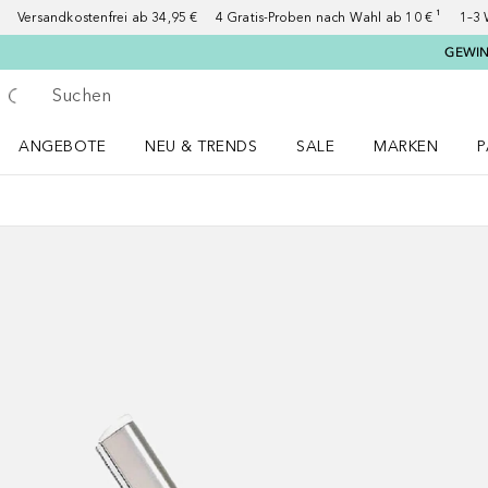
Versandkostenfrei ab 34,95 €
4 Gratis-Proben nach Wahl ab 10 € ¹
1–3 
GEWINN
Gehe zurück
Suche ausführen
ANGEBOTE
NEU & TRENDS
SALE
MARKEN
P
Angebote Menü öffnen
NEU & TRENDS Menü öffnen
MARKEN Menü ö
P