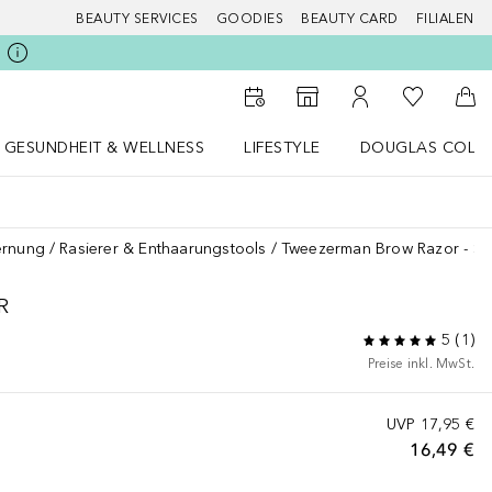
BEAUTY SERVICES
GOODIES
BEAUTY CARD
FILIALEN
Zu Meiner 
Zum Storefinder
Zu Meinem Kunde
Zum
GESUNDHEIT & WELLNESS
LIFESTYLE
DOUGLAS COLL
 öffnen
Gesundheit & Wellness Menü öffnen
LIFESTYLE Menü öffnen
Douglas Collecti
ernung
Rasierer & Enthaarungstools
Tweezerman Brow Razor - Sil
R
5
(
1
)
Preise inkl. MwSt.
UVP
17,95 €
16,49 €