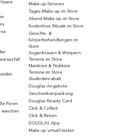
e Haare
Make-up-Services
Tages-Make-up im Store
ain
Abend-Make-up im Store
ums
Kostenlose Rituale im Store
una
Gesichts- &
Körperbehandlungen im
Store
lter
Augenbrauen & Wimpern
aarausfall
Termine im Store
Maniküre & Pediküre
Termine im Store
neiden
Studentenrabatt
Douglas Angebote
Geschenkverpackung
Douglas Beauty Card
oße Poren
Click & Collect
g waschen
Click & Return
DOUGLAS App
Make-up virtuell testen