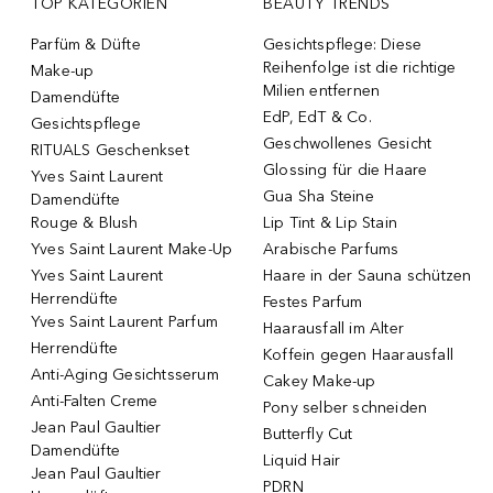
TOP KATEGORIEN
BEAUTY TRENDS
Parfüm & Düfte
Gesichtspflege: Diese
Reihenfolge ist die richtige
Make-up
Milien entfernen
Damendüfte
EdP, EdT & Co.
Gesichtspflege
Geschwollenes Gesicht
RITUALS Geschenkset
Glossing für die Haare
Yves Saint Laurent
Gua Sha Steine
Damendüfte
Rouge & Blush
Lip Tint & Lip Stain
Yves Saint Laurent Make-Up
Arabische Parfums
Yves Saint Laurent
Haare in der Sauna schützen
Herrendüfte
Festes Parfum
Yves Saint Laurent Parfum
Haarausfall im Alter
Herrendüfte
Koffein gegen Haarausfall
Anti-Aging Gesichtsserum
Cakey Make-up
Anti-Falten Creme
Pony selber schneiden
Jean Paul Gaultier
Butterfly Cut
Damendüfte
Liquid Hair
Jean Paul Gaultier
PDRN