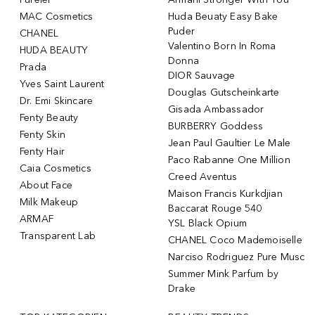
MAC Cosmetics
Huda Beuaty Easy Bake
Puder
CHANEL
Valentino Born In Roma
HUDA BEAUTY
Donna
Prada
DIOR Sauvage
Yves Saint Laurent
Douglas Gutscheinkarte
Dr. Emi Skincare
Gisada Ambassador
Fenty Beauty
BURBERRY Goddess
Fenty Skin
Jean Paul Gaultier Le Male
Fenty Hair
Paco Rabanne One Million
Caia Cosmetics
Creed Aventus
About Face
Maison Francis Kurkdjian
Milk Makeup
Baccarat Rouge 540
ARMAF
YSL Black Opium
Transparent Lab
CHANEL Coco Mademoiselle
Narciso Rodriguez Pure Musc
Summer Mink Parfum by
Drake