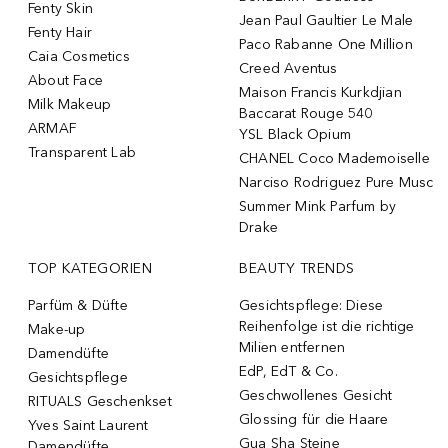
Fenty Skin
Jean Paul Gaultier Le Male
Fenty Hair
Paco Rabanne One Million
Caia Cosmetics
Creed Aventus
About Face
Maison Francis Kurkdjian
Milk Makeup
Baccarat Rouge 540
ARMAF
YSL Black Opium
Transparent Lab
CHANEL Coco Mademoiselle
Narciso Rodriguez Pure Musc
Summer Mink Parfum by
Drake
TOP KATEGORIEN
BEAUTY TRENDS
Parfüm & Düfte
Gesichtspflege: Diese
Reihenfolge ist die richtige
Make-up
Milien entfernen
Damendüfte
EdP, EdT & Co.
Gesichtspflege
Geschwollenes Gesicht
RITUALS Geschenkset
Glossing für die Haare
Yves Saint Laurent
Gua Sha Steine
Damendüfte