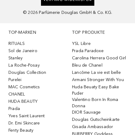
©
2026
Parfümerie Douglas GmbH & Co. KG.
TOP-MARKEN
TOP PRODUKTE
RITUALS
YSL Libre
Sol de Janeiro
Prada Paradoxe
Stanley
Carolina Herrera Good Girl
La Roche-Posay
Bleu de Chanel
Douglas Collection
Lancôme La vie est belle
Purelei
Armani Stronger With You
MAC Cosmetics
Huda Beuaty Easy Bake
Puder
CHANEL
Valentino Born In Roma
HUDA BEAUTY
Donna
Prada
DIOR Sauvage
Yves Saint Laurent
Douglas Gutscheinkarte
Dr. Emi Skincare
Gisada Ambassador
Fenty Beauty
BURBERRY Goddess