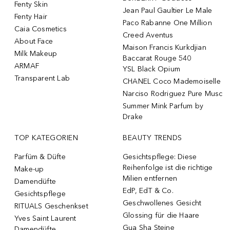
Fenty Skin
Jean Paul Gaultier Le Male
Fenty Hair
Paco Rabanne One Million
Caia Cosmetics
Creed Aventus
About Face
Maison Francis Kurkdjian
Milk Makeup
Baccarat Rouge 540
ARMAF
YSL Black Opium
Transparent Lab
CHANEL Coco Mademoiselle
Narciso Rodriguez Pure Musc
Summer Mink Parfum by
Drake
TOP KATEGORIEN
BEAUTY TRENDS
Parfüm & Düfte
Gesichtspflege: Diese
Reihenfolge ist die richtige
Make-up
Milien entfernen
Damendüfte
EdP, EdT & Co.
Gesichtspflege
Geschwollenes Gesicht
RITUALS Geschenkset
Glossing für die Haare
Yves Saint Laurent
Gua Sha Steine
Damendüfte