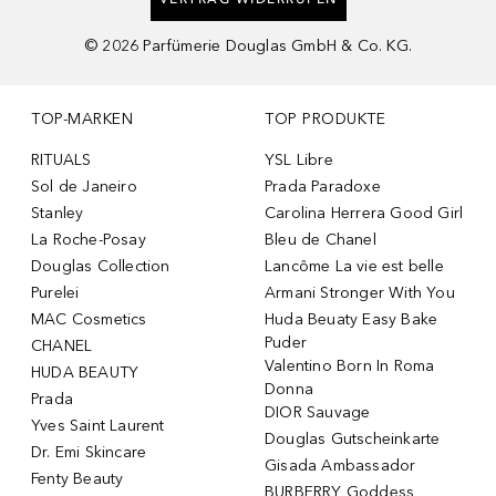
©
2026
Parfümerie Douglas GmbH & Co. KG.
TOP-MARKEN
TOP PRODUKTE
RITUALS
YSL Libre
Sol de Janeiro
Prada Paradoxe
Stanley
Carolina Herrera Good Girl
La Roche-Posay
Bleu de Chanel
Douglas Collection
Lancôme La vie est belle
Purelei
Armani Stronger With You
MAC Cosmetics
Huda Beuaty Easy Bake
Puder
CHANEL
Valentino Born In Roma
HUDA BEAUTY
Donna
Prada
DIOR Sauvage
Yves Saint Laurent
Douglas Gutscheinkarte
Dr. Emi Skincare
Gisada Ambassador
Fenty Beauty
BURBERRY Goddess