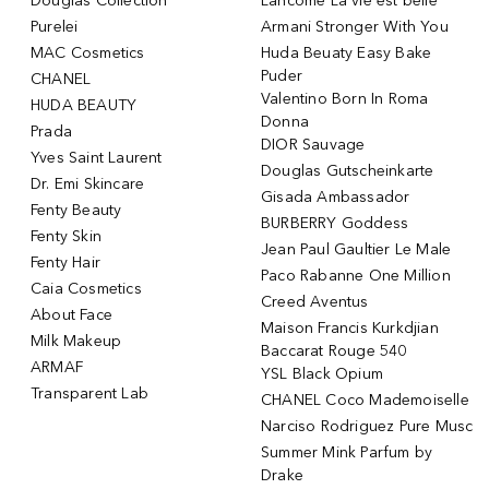
Douglas Collection
Lancôme La vie est belle
Purelei
Armani Stronger With You
MAC Cosmetics
Huda Beuaty Easy Bake
Puder
CHANEL
Valentino Born In Roma
HUDA BEAUTY
Donna
Prada
DIOR Sauvage
Yves Saint Laurent
Douglas Gutscheinkarte
Dr. Emi Skincare
Gisada Ambassador
Fenty Beauty
BURBERRY Goddess
Fenty Skin
Jean Paul Gaultier Le Male
Fenty Hair
Paco Rabanne One Million
Caia Cosmetics
Creed Aventus
About Face
Maison Francis Kurkdjian
Milk Makeup
Baccarat Rouge 540
ARMAF
YSL Black Opium
Transparent Lab
CHANEL Coco Mademoiselle
Narciso Rodriguez Pure Musc
Summer Mink Parfum by
Drake