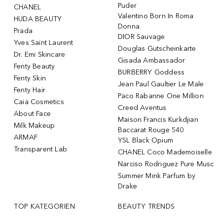
Puder
CHANEL
Valentino Born In Roma
HUDA BEAUTY
Donna
Prada
DIOR Sauvage
Yves Saint Laurent
Douglas Gutscheinkarte
Dr. Emi Skincare
Gisada Ambassador
Fenty Beauty
BURBERRY Goddess
Fenty Skin
Jean Paul Gaultier Le Male
Fenty Hair
Paco Rabanne One Million
Caia Cosmetics
Creed Aventus
About Face
Maison Francis Kurkdjian
Milk Makeup
Baccarat Rouge 540
ARMAF
YSL Black Opium
Transparent Lab
CHANEL Coco Mademoiselle
Narciso Rodriguez Pure Musc
Summer Mink Parfum by
Drake
TOP KATEGORIEN
BEAUTY TRENDS