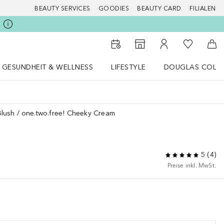
BEAUTY SERVICES
GOODIES
BEAUTY CARD
FILIALEN
Zu Meiner 
Zum Storefinder
Zu Meinem Kunde
Zum
GESUNDHEIT & WELLNESS
LIFESTYLE
DOUGLAS COLL
 öffnen
Gesundheit & Wellness Menü öffnen
LIFESTYLE Menü öffnen
Douglas Collecti
Blush
one.two.free! Cheeky Cream
5
(
4
)
Preise inkl. MwSt.