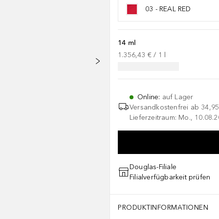
03 - REAL RED
14 ml
1.356,43 €
 / 
1
l
Online
:
auf Lager
Versandkostenfrei ab
34,95
Lieferzeitraum: Mo., 10.08.2
Douglas-Filiale
Filialverfügbarkeit prüfen
PRODUKTINFORMATIONEN