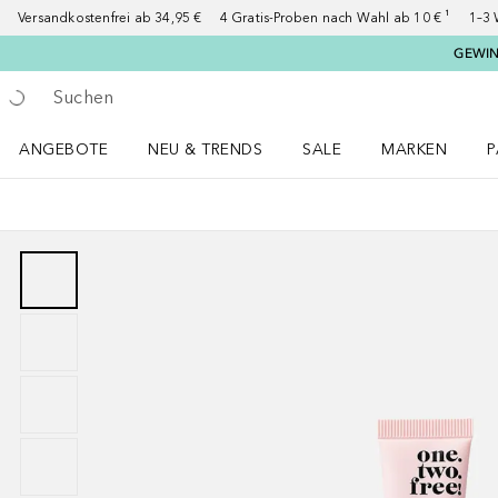
Versandkostenfrei ab 34,95 €
4 Gratis-Proben nach Wahl ab 10 € ¹
1–3 
GEWINN
Gehe zurück
Suche ausführen
ANGEBOTE
NEU & TRENDS
SALE
MARKEN
P
Angebote Menü öffnen
NEU & TRENDS Menü öffnen
MARKEN Menü ö
P