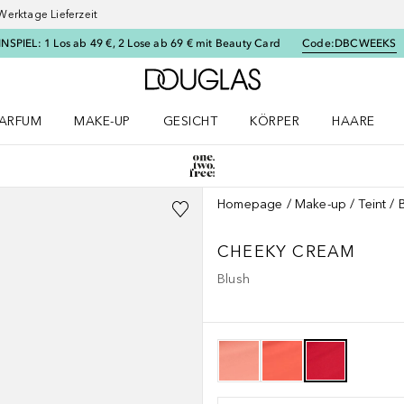
Werktage Lieferzeit
SPIEL: 1 Los ab 49 €, 2 Lose ab 69 € mit Beauty Card
Code:
DBCWEEKS
Zur Douglas Startseite
ARFUM
MAKE-UP
GESICHT
KÖRPER
HAARE
ffnen
arfum Menü öffnen
Make-up Menü öffnen
Gesicht Menü öffnen
Körper Menü öffnen
Haare Menü
Homepage
Make-up
Teint
CHEEKY CREAM
Blush