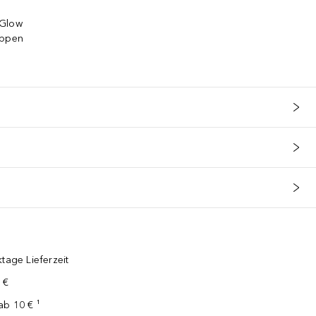
 Glow
ippen
t
tage Lieferzeit
 €
ab 10 € ¹