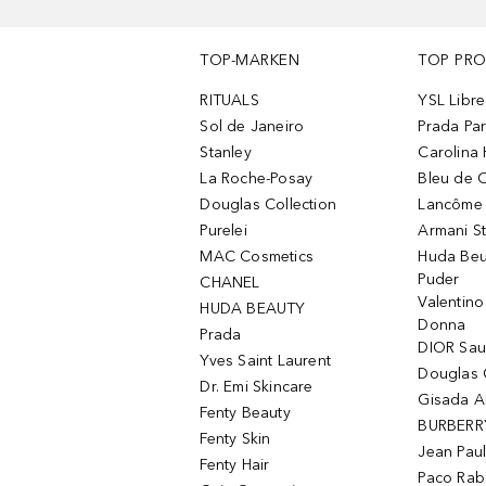
TOP-MARKEN
TOP PR
RITUALS
YSL Libre
Sol de Janeiro
Prada Pa
Stanley
Carolina 
La Roche-Posay
Bleu de 
Douglas Collection
Lancôme L
Purelei
Armani S
MAC Cosmetics
Huda Beu
Puder
CHANEL
Valentin
HUDA BEAUTY
Donna
Prada
DIOR Sa
Yves Saint Laurent
Douglas 
Dr. Emi Skincare
Gisada 
Fenty Beauty
BURBERR
Fenty Skin
Jean Paul
Fenty Hair
Paco Rab