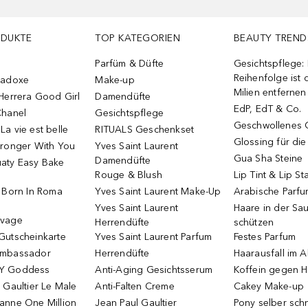
ODUKTE
TOP KATEGORIEN
BEAUTY TREND
Parfüm & Düfte
Gesichtspflege:
Reihenfolge ist d
radoxe
Make-up
Milien entfernen
Herrera Good Girl
Damendüfte
EdP, EdT & Co.
Chanel
Gesichtspflege
Geschwollenes 
a vie est belle
RITUALS Geschenkset
Glossing für di
tronger With You
Yves Saint Laurent
Gua Sha Steine
Damendüfte
aty Easy Bake
Rouge & Blush
Lip Tint & Lip St
o Born In Roma
Yves Saint Laurent Make-Up
Arabische Parf
Yves Saint Laurent
Haare in der Sa
uvage
Herrendüfte
schützen
Gutscheinkarte
Yves Saint Laurent Parfum
Festes Parfum
Ambassador
Herrendüfte
Haarausfall im A
Y Goddess
Anti-Aging Gesichtsserum
Koffein gegen H
 Gaultier Le Male
Anti-Falten Creme
Cakey Make-up
anne One Million
Jean Paul Gaultier
Pony selber sch