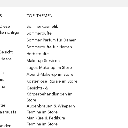
S
TOP THEMEN
 Diese
Sommerkosmetik
ie richtige
Sommerdüfte
Sommer Parfum für Damen
Sommerdüfte für Herren
Gesicht
Herbstdüfte
e Haare
Make-up-Services
Tages-Make-up im Store
ain
Abend-Make-up im Store
ums
Kostenlose Rituale im Store
una
Gesichts- &
Körperbehandlungen im
Store
lter
Augenbrauen & Wimpern
aarausfall
Termine im Store
Maniküre & Pediküre
Termine im Store
neiden