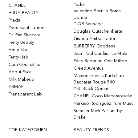
Puder
CHANEL
Valentino Born In Roma
HUDA BEAUTY
Donna
Prada
DIOR Sauvage
Yves Saint Laurent
Douglas Gutscheinkarte
Dr. Emi Skincare
Gisada Ambassador
Fenty Beauty
BURBERRY Goddess
Fenty Skin
Jean Paul Gaultier Le Male
Fenty Hair
Paco Rabanne One Million
Caia Cosmetics
Creed Aventus
About Face
Maison Francis Kurkdjian
Milk Makeup
Baccarat Rouge 540
ARMAF
YSL Black Opium
Transparent Lab
CHANEL Coco Mademoiselle
Narciso Rodriguez Pure Musc
Summer Mink Parfum by
Drake
TOP KATEGORIEN
BEAUTY TRENDS