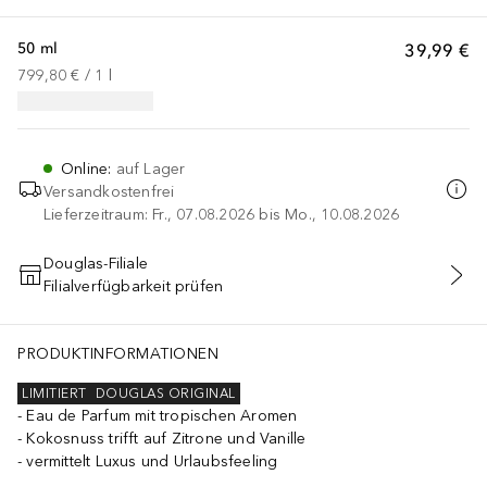
50 ml
39,99 €
799,80 €
 / 
1
l
Online
:
auf Lager
Versandkostenfrei
Lieferzeitraum: Fr., 07.08.2026 bis Mo., 10.08.2026
Douglas-Filiale
Filialverfügbarkeit prüfen
IN DEN WARENKORB
PRODUKTINFORMATIONEN
LIMITIERT
DOUGLAS ORIGINAL
Eau de Parfum mit tropischen Aromen
Kokosnuss trifft auf Zitrone und Vanille
vermittelt Luxus und Urlaubsfeeling