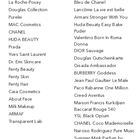
La Roche-Posay
Bleu de Chanel
Douglas Collection
Lancôme La vie est belle
Purelei
Armani Stronger With You
MAC Cosmetics
Huda Beuaty Easy Bake
Puder
CHANEL
Valentino Born In Roma
HUDA BEAUTY
Donna
Prada
DIOR Sauvage
Yves Saint Laurent
Douglas Gutscheinkarte
Dr. Emi Skincare
Gisada Ambassador
Fenty Beauty
BURBERRY Goddess
Fenty Skin
Jean Paul Gaultier Le Male
Fenty Hair
Paco Rabanne One Million
Caia Cosmetics
Creed Aventus
About Face
Maison Francis Kurkdjian
Milk Makeup
Baccarat Rouge 540
ARMAF
YSL Black Opium
Transparent Lab
CHANEL Coco Mademoiselle
Narciso Rodriguez Pure Musc
Summer Mink Parfum by