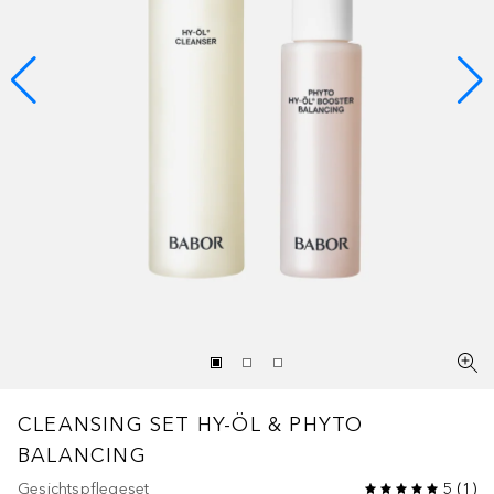
CLEANSING
SET HY-ÖL & PHYTO
BALANCING
Gesichtspflegeset
5
(
1
)