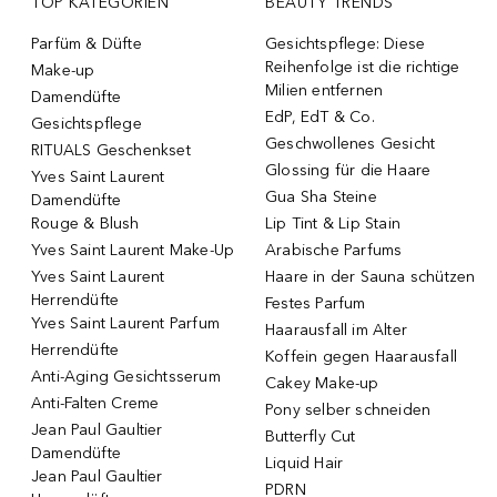
TOP KATEGORIEN
BEAUTY TRENDS
Parfüm & Düfte
Gesichtspflege: Diese
Reihenfolge ist die richtige
Make-up
Milien entfernen
Damendüfte
EdP, EdT & Co.
Gesichtspflege
Geschwollenes Gesicht
RITUALS Geschenkset
Glossing für die Haare
Yves Saint Laurent
Gua Sha Steine
Damendüfte
Rouge & Blush
Lip Tint & Lip Stain
Yves Saint Laurent Make-Up
Arabische Parfums
Yves Saint Laurent
Haare in der Sauna schützen
Herrendüfte
Festes Parfum
Yves Saint Laurent Parfum
Haarausfall im Alter
Herrendüfte
Koffein gegen Haarausfall
Anti-Aging Gesichtsserum
Cakey Make-up
Anti-Falten Creme
Pony selber schneiden
Jean Paul Gaultier
Butterfly Cut
Damendüfte
Liquid Hair
Jean Paul Gaultier
PDRN