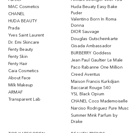
MAC Cosmetics
Huda Beuaty Easy Bake
Puder
CHANEL
Valentino Born In Roma
HUDA BEAUTY
Donna
Prada
DIOR Sauvage
Yves Saint Laurent
Douglas Gutscheinkarte
Dr. Emi Skincare
Gisada Ambassador
Fenty Beauty
BURBERRY Goddess
Fenty Skin
Jean Paul Gaultier Le Male
Fenty Hair
Paco Rabanne One Million
Caia Cosmetics
Creed Aventus
About Face
Maison Francis Kurkdjian
Milk Makeup
Baccarat Rouge 540
ARMAF
YSL Black Opium
Transparent Lab
CHANEL Coco Mademoiselle
Narciso Rodriguez Pure Musc
Summer Mink Parfum by
Drake