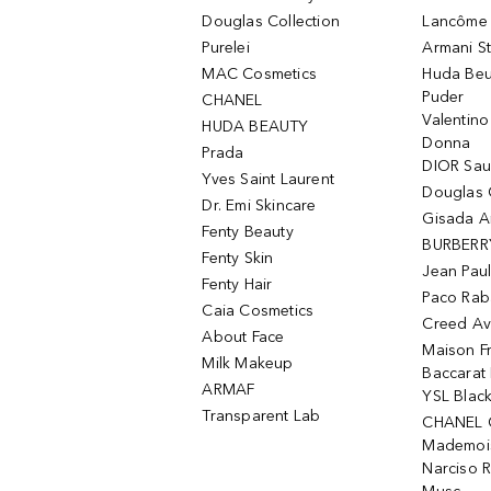
Douglas Collection
Lancôme L
Purelei
Armani S
MAC Cosmetics
Huda Beu
Puder
CHANEL
Valentin
HUDA BEAUTY
Donna
Prada
DIOR Sa
Yves Saint Laurent
Douglas 
Dr. Emi Skincare
Gisada 
Fenty Beauty
BURBERR
Fenty Skin
Jean Paul
Fenty Hair
Paco Rab
Caia Cosmetics
Creed Av
About Face
Maison Fr
Milk Makeup
Baccarat
ARMAF
YSL Blac
Transparent Lab
CHANEL 
Mademois
Narciso 