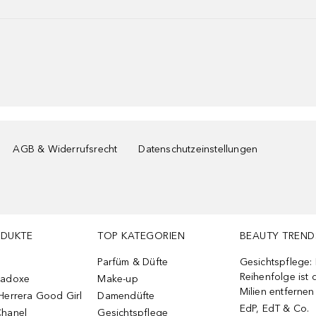
AGB & Widerrufsrecht
Datenschutzeinstellungen
ODUKTE
TOP KATEGORIEN
BEAUTY TREND
Parfüm & Düfte
Gesichtspflege:
Reihenfolge ist d
radoxe
Make-up
Milien entfernen
Herrera Good Girl
Damendüfte
EdP, EdT & Co.
Chanel
Gesichtspflege