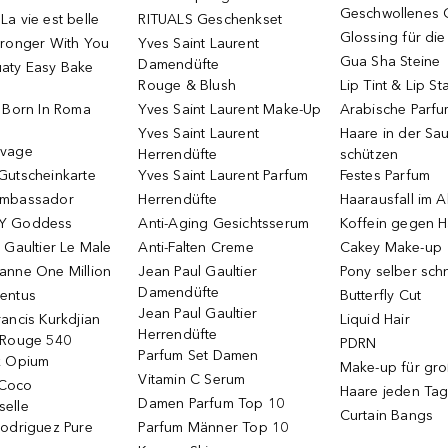
Geschwollenes 
a vie est belle
RITUALS Geschenkset
Glossing für di
tronger With You
Yves Saint Laurent
Gua Sha Steine
Damendüfte
aty Easy Bake
Rouge & Blush
Lip Tint & Lip St
o Born In Roma
Yves Saint Laurent Make-Up
Arabische Parf
Yves Saint Laurent
Haare in der Sa
uvage
Herrendüfte
schützen
Gutscheinkarte
Yves Saint Laurent Parfum
Festes Parfum
Ambassador
Herrendüfte
Haarausfall im A
Y Goddess
Anti-Aging Gesichtsserum
Koffein gegen H
 Gaultier Le Male
Anti-Falten Creme
Cakey Make-up
anne One Million
Jean Paul Gaultier
Pony selber sch
Damendüfte
entus
Butterfly Cut
Jean Paul Gaultier
ancis Kurkdjian
Liquid Hair
Herrendüfte
 Rouge 540
PDRN
Parfum Set Damen
k Opium
Make-up für gr
Vitamin C Serum
Coco
Haare jeden Ta
Damen Parfum Top 10
elle
Curtain Bangs
Rodriguez Pure
Parfum Männer Top 10