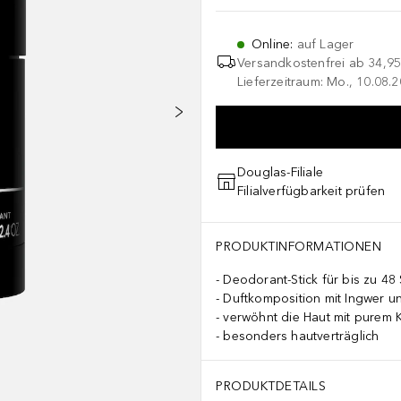
Online
:
auf Lager
Versandkostenfrei ab
34,95
Lieferzeitraum: Mo., 10.08.2
Douglas-Filiale
Filialverfügbarkeit prüfen
PRODUKTINFORMATIONEN
Deodorant-Stick für bis zu 48
Duftkomposition mit Ingwer u
verwöhnt die Haut mit purem 
besonders hautverträglich
PRODUKTDETAILS