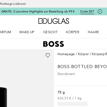
Werktage Lieferzeit
GRATIS: 2 Lancôme Highlights zur Bestellung ab 99 €
Code:
SET
Zur Douglas Startseite
ARFUM
MAKE-UP
GESICHT
KÖRPER
HAARE
ffnen
arfum Menü öffnen
Make-up Menü öffnen
Gesicht Menü öffnen
Körper Menü öffnen
Haare Menü
Homepage
Körper
Körperpf
BOSS BOTTLED
BEY
Deodorant
75 g
426,53 €
 / 
1
kg