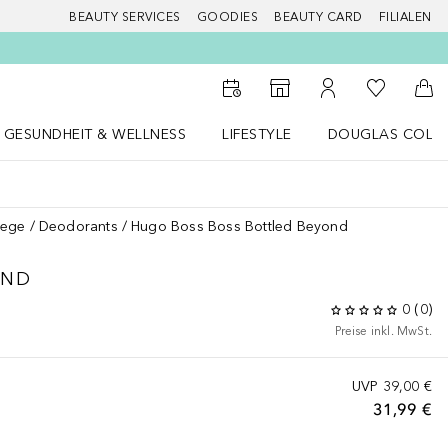
BEAUTY SERVICES
GOODIES
BEAUTY CARD
FILIALEN
Zu Meiner 
Zum Storefinder
Zu Meinem Kunde
Zum
GESUNDHEIT & WELLNESS
LIFESTYLE
DOUGLAS COLL
 öffnen
Gesundheit & Wellness Menü öffnen
LIFESTYLE Menü öffnen
Douglas Collecti
lege
Deodorants
Hugo Boss Boss Bottled Beyond
OND
0
(
0
)
Preise inkl. MwSt.
UVP
39,00 €
31,99 €