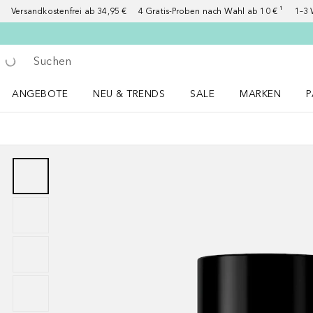
Versandkostenfrei ab 34,95 €
4 Gratis-Proben nach Wahl ab 10 € ¹
1–3 
Gehe zurück
Suche ausführen
ANGEBOTE
NEU & TRENDS
SALE
MARKEN
P
Angebote Menü öffnen
NEU & TRENDS Menü öffnen
MARKEN Menü ö
P