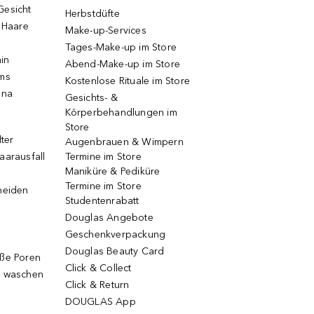
Gesicht
Herbstdüfte
e Haare
Make-up-Services
Tages-Make-up im Store
ain
Abend-Make-up im Store
ums
Kostenlose Rituale im Store
una
Gesichts- &
Körperbehandlungen im
Store
lter
Augenbrauen & Wimpern
aarausfall
Termine im Store
Maniküre & Pediküre
Termine im Store
neiden
Studentenrabatt
Douglas Angebote
Geschenkverpackung
Douglas Beauty Card
oße Poren
Click & Collect
g waschen
Click & Return
DOUGLAS App