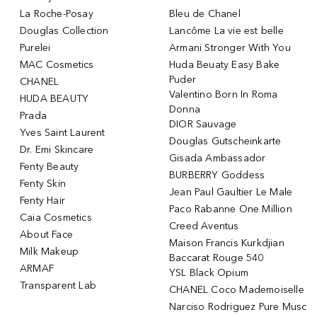
La Roche-Posay
Bleu de Chanel
Douglas Collection
Lancôme La vie est belle
Purelei
Armani Stronger With You
MAC Cosmetics
Huda Beuaty Easy Bake
Puder
CHANEL
Valentino Born In Roma
HUDA BEAUTY
Donna
Prada
DIOR Sauvage
Yves Saint Laurent
Douglas Gutscheinkarte
Dr. Emi Skincare
Gisada Ambassador
Fenty Beauty
BURBERRY Goddess
Fenty Skin
Jean Paul Gaultier Le Male
Fenty Hair
Paco Rabanne One Million
Caia Cosmetics
Creed Aventus
About Face
Maison Francis Kurkdjian
Milk Makeup
Baccarat Rouge 540
ARMAF
YSL Black Opium
Transparent Lab
CHANEL Coco Mademoiselle
Narciso Rodriguez Pure Musc