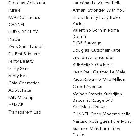
Douglas Collection
Lancôme La vie est belle
Purelei
Armani Stronger With You
MAC Cosmetics
Huda Beuaty Easy Bake
Puder
CHANEL
Valentino Born In Roma
HUDA BEAUTY
Donna
Prada
DIOR Sauvage
Yves Saint Laurent
Douglas Gutscheinkarte
Dr. Emi Skincare
Gisada Ambassador
Fenty Beauty
BURBERRY Goddess
Fenty Skin
Jean Paul Gaultier Le Male
Fenty Hair
Paco Rabanne One Million
Caia Cosmetics
Creed Aventus
About Face
Maison Francis Kurkdjian
Milk Makeup
Baccarat Rouge 540
ARMAF
YSL Black Opium
Transparent Lab
CHANEL Coco Mademoiselle
Narciso Rodriguez Pure Musc
Summer Mink Parfum by
Drake