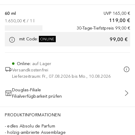
60 ml
UVP
165,00 €
119,00 €
1.650,00 €
 / 
1
l
30-Tage-Tiefstpreis
99,00 €
99,00 €
mit Code
:
ONLINE
Online
:
auf Lager
Versandkostenfrei
Lieferzeitraum: Fr., 07.08.2026 bis Mo., 10.08.2026
Douglas-Filiale
Filialverfügbarkeit prüfen
MIT CODE IN DEN WARENKORB
PRODUKTINFORMATIONEN
edles Absolu de Parfum
holzig-ambrierte Assemblage