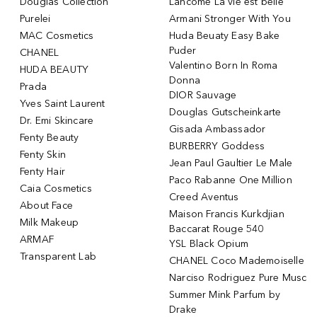
Douglas Collection
Lancôme La vie est belle
Purelei
Armani Stronger With You
MAC Cosmetics
Huda Beuaty Easy Bake
Puder
CHANEL
Valentino Born In Roma
HUDA BEAUTY
Donna
Prada
DIOR Sauvage
Yves Saint Laurent
Douglas Gutscheinkarte
Dr. Emi Skincare
Gisada Ambassador
Fenty Beauty
BURBERRY Goddess
Fenty Skin
Jean Paul Gaultier Le Male
Fenty Hair
Paco Rabanne One Million
Caia Cosmetics
Creed Aventus
About Face
Maison Francis Kurkdjian
Milk Makeup
Baccarat Rouge 540
ARMAF
YSL Black Opium
Transparent Lab
CHANEL Coco Mademoiselle
Narciso Rodriguez Pure Musc
Summer Mink Parfum by
Drake