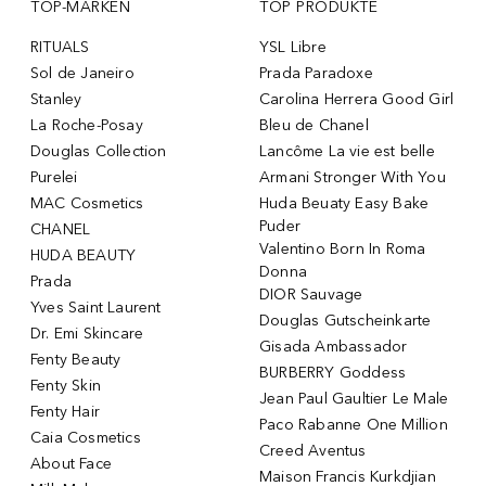
TOP-MARKEN
TOP PRODUKTE
RITUALS
YSL Libre
Sol de Janeiro
Prada Paradoxe
Stanley
Carolina Herrera Good Girl
La Roche-Posay
Bleu de Chanel
Douglas Collection
Lancôme La vie est belle
Purelei
Armani Stronger With You
MAC Cosmetics
Huda Beuaty Easy Bake
Puder
CHANEL
Valentino Born In Roma
HUDA BEAUTY
Donna
Prada
DIOR Sauvage
Yves Saint Laurent
Douglas Gutscheinkarte
Dr. Emi Skincare
Gisada Ambassador
Fenty Beauty
BURBERRY Goddess
Fenty Skin
Jean Paul Gaultier Le Male
Fenty Hair
Paco Rabanne One Million
Caia Cosmetics
Creed Aventus
About Face
Maison Francis Kurkdjian