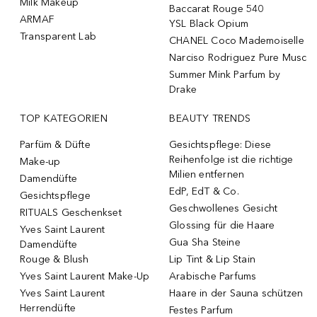
Milk Makeup
Baccarat Rouge 540
ARMAF
YSL Black Opium
Transparent Lab
CHANEL Coco Mademoiselle
Narciso Rodriguez Pure Musc
Summer Mink Parfum by
Drake
TOP KATEGORIEN
BEAUTY TRENDS
Parfüm & Düfte
Gesichtspflege: Diese
Reihenfolge ist die richtige
Make-up
Milien entfernen
Damendüfte
EdP, EdT & Co.
Gesichtspflege
Geschwollenes Gesicht
RITUALS Geschenkset
Glossing für die Haare
Yves Saint Laurent
Gua Sha Steine
Damendüfte
Rouge & Blush
Lip Tint & Lip Stain
Yves Saint Laurent Make-Up
Arabische Parfums
Yves Saint Laurent
Haare in der Sauna schützen
Herrendüfte
Festes Parfum