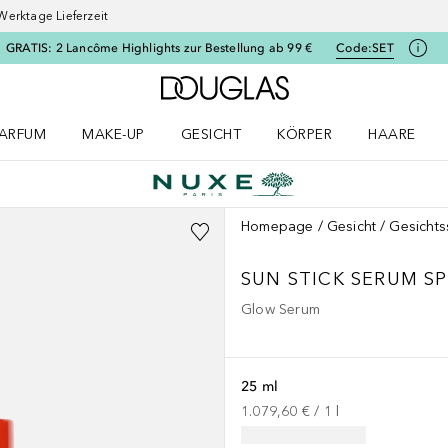
Werktage Lieferzeit
GRATIS: 2 Lancôme Highlights zur Bestellung ab 99 €
Code:
SET
Zur Douglas Startseite
ARFUM
MAKE-UP
GESICHT
KÖRPER
HAARE
ffnen
arfum Menü öffnen
Make-up Menü öffnen
Gesicht Menü öffnen
Körper Menü öffnen
Haare Menü
Homepage
Gesicht
Gesicht
SUN
STICK SERUM SP
Glow Serum
25 ml
1.079,60 €
 / 
1
l