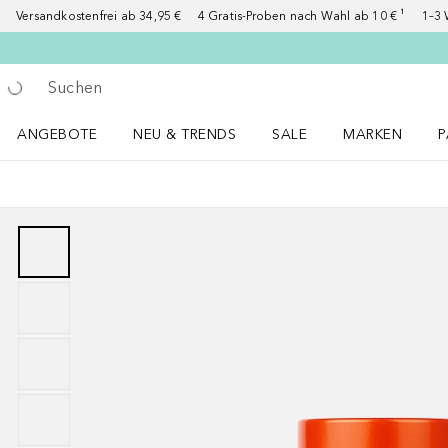
Versandkostenfrei ab 34,95 €
4 Gratis-Proben nach Wahl ab 10 € ¹
1–3 
Gehe zurück
Suche ausführen
ANGEBOTE
NEU & TRENDS
SALE
MARKEN
P
Angebote Menü öffnen
NEU & TRENDS Menü öffnen
MARKEN Menü ö
P