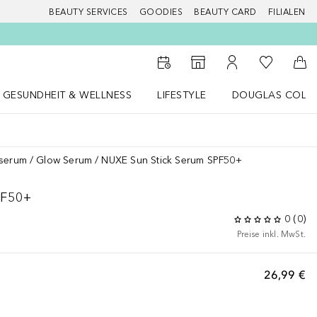
BEAUTY SERVICES
GOODIES
BEAUTY CARD
FILIALEN
Zu Meiner 
Zum Storefinder
Zu Meinem Kunde
Zum
GESUNDHEIT & WELLNESS
LIFESTYLE
DOUGLAS COLL
 öffnen
Gesundheit & Wellness Menü öffnen
LIFESTYLE Menü öffnen
Douglas Collecti
sserum
Glow Serum
NUXE Sun Stick Serum SPF50+
F50+
0
(
0
)
Preise inkl. MwSt.
26,99 €