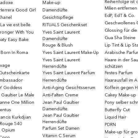
Reihenfolge ist d
radoxe
Make-up
Milien entfernen
Herrera Good Girl
Damendüfte
EdP, EdT & Co.
Chanel
Gesichtspflege
Geschwollenes 
a vie est belle
RITUALS Geschenkset
Glossing für di
tronger With You
Yves Saint Laurent
Gua Sha Steine
Damendüfte
aty Easy Bake
Rouge & Blush
Lip Tint & Lip St
o Born In Roma
Yves Saint Laurent Make-Up
Arabische Parf
Yves Saint Laurent
Haare in der Sa
uvage
Herrendüfte
schützen
Gutscheinkarte
Yves Saint Laurent Parfum
Festes Parfum
Ambassador
Herrendüfte
Haarausfall im A
Y Goddess
Anti-Aging Gesichtsserum
Koffein gegen H
 Gaultier Le Male
Anti-Falten Creme
Cakey Make-up
anne One Million
Jean Paul Gaultier
Pony selber sch
Damendüfte
entus
Butterfly Cut
Jean Paul Gaultier
ancis Kurkdjian
Liquid Hair
Herrendüfte
 Rouge 540
PDRN
Parfum Set Damen
k Opium
Make-up für gr
Vitamin C Serum
Coco