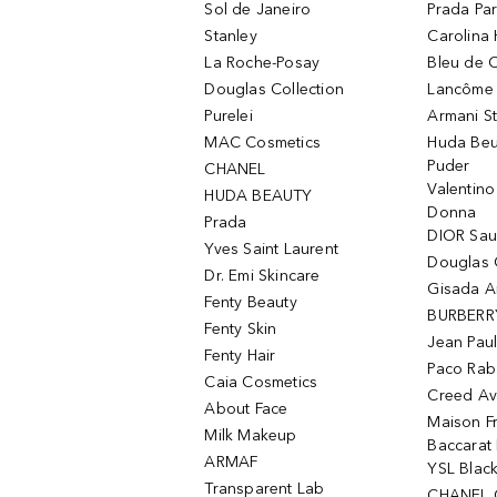
Sol de Janeiro
Prada Pa
Stanley
Carolina 
La Roche-Posay
Bleu de 
Douglas Collection
Lancôme L
Purelei
Armani S
MAC Cosmetics
Huda Beu
Puder
CHANEL
Valentin
HUDA BEAUTY
Donna
Prada
DIOR Sa
Yves Saint Laurent
Douglas 
Dr. Emi Skincare
Gisada 
Fenty Beauty
BURBERR
Fenty Skin
Jean Paul
Fenty Hair
Paco Rab
Caia Cosmetics
Creed Av
About Face
Maison Fr
Milk Makeup
Baccarat
ARMAF
YSL Blac
Transparent Lab
CHANEL 