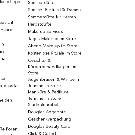
ie richtige
Sommerdüfte
Sommer Parfum für Damen
Sommerdüfte für Herren
Gesicht
Herbstdüfte
e Haare
Make-up-Services
Tages-Make-up im Store
ain
Abend-Make-up im Store
ums
Kostenlose Rituale im Store
una
Gesichts- &
Körperbehandlungen im
Store
lter
Augenbrauen & Wimpern
aarausfall
Termine im Store
Maniküre & Pediküre
Termine im Store
neiden
Studentenrabatt
Douglas Angebote
Geschenkverpackung
Douglas Beauty Card
oße Poren
Click & Collect