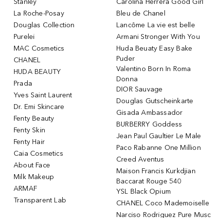
Stanley
Carolina Herrera Good Girl
La Roche-Posay
Bleu de Chanel
Douglas Collection
Lancôme La vie est belle
Purelei
Armani Stronger With You
MAC Cosmetics
Huda Beuaty Easy Bake
Puder
CHANEL
Valentino Born In Roma
HUDA BEAUTY
Donna
Prada
DIOR Sauvage
Yves Saint Laurent
Douglas Gutscheinkarte
Dr. Emi Skincare
Gisada Ambassador
Fenty Beauty
BURBERRY Goddess
Fenty Skin
Jean Paul Gaultier Le Male
Fenty Hair
Paco Rabanne One Million
Caia Cosmetics
Creed Aventus
About Face
Maison Francis Kurkdjian
Milk Makeup
Baccarat Rouge 540
ARMAF
YSL Black Opium
Transparent Lab
CHANEL Coco Mademoiselle
Narciso Rodriguez Pure Musc