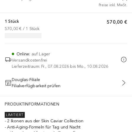
Preise inkl. MwSt.
1 Stück
570,00 €
570,00 €
 / 
1
Stück
Online
:
auf Lager
Versandkostenfrei
Lieferzeitraum: Fr., 07.08.2026 bis Mo., 10.08.2026
Douglas-Filiale
Filialverfügbarkeit prüfen
IN DEN WARENKORB
lAcetate, Geraniol, Pelargonium Graveolens Flower Oil, Citrus Aura
PRODUKTINFORMATIONEN
LIMITIERT
2 Ikonen aus der Skin Caviar Collection
Anti-Aging-Formeln für Tag und Nacht