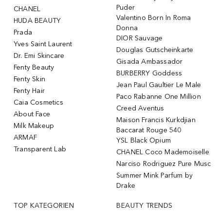
Puder
CHANEL
Valentino Born In Roma
HUDA BEAUTY
Donna
Prada
DIOR Sauvage
Yves Saint Laurent
Douglas Gutscheinkarte
Dr. Emi Skincare
Gisada Ambassador
Fenty Beauty
BURBERRY Goddess
Fenty Skin
Jean Paul Gaultier Le Male
Fenty Hair
Paco Rabanne One Million
Caia Cosmetics
Creed Aventus
About Face
Maison Francis Kurkdjian
Milk Makeup
Baccarat Rouge 540
ARMAF
YSL Black Opium
Transparent Lab
CHANEL Coco Mademoiselle
Narciso Rodriguez Pure Musc
Summer Mink Parfum by
Drake
TOP KATEGORIEN
BEAUTY TRENDS