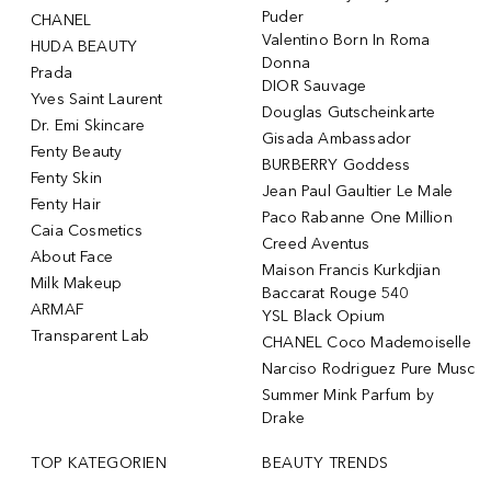
Puder
CHANEL
Valentino Born In Roma
HUDA BEAUTY
Donna
Prada
DIOR Sauvage
Yves Saint Laurent
Douglas Gutscheinkarte
Dr. Emi Skincare
Gisada Ambassador
Fenty Beauty
BURBERRY Goddess
Fenty Skin
Jean Paul Gaultier Le Male
Fenty Hair
Paco Rabanne One Million
Caia Cosmetics
Creed Aventus
About Face
Maison Francis Kurkdjian
Milk Makeup
Baccarat Rouge 540
ARMAF
YSL Black Opium
Transparent Lab
CHANEL Coco Mademoiselle
Narciso Rodriguez Pure Musc
Summer Mink Parfum by
Drake
TOP KATEGORIEN
BEAUTY TRENDS