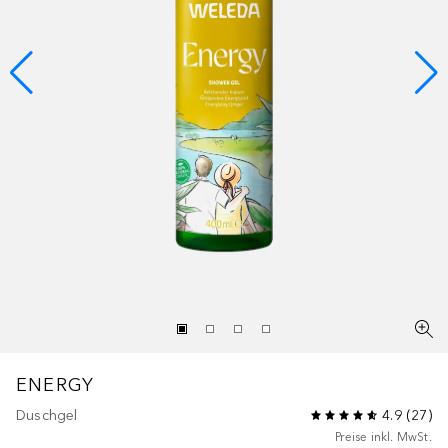
ENERGY
Duschgel
4.9
(
27
)
Preise inkl. MwSt.