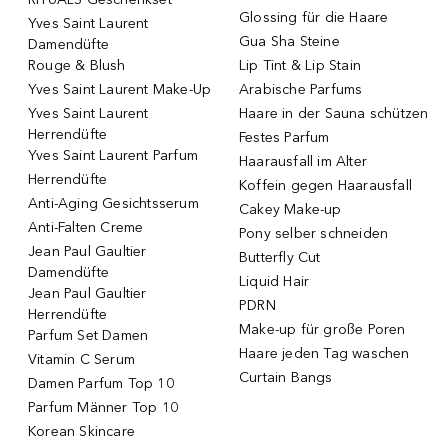
Glossing für die Haare
Yves Saint Laurent
Gua Sha Steine
Damendüfte
Rouge & Blush
Lip Tint & Lip Stain
Yves Saint Laurent Make-Up
Arabische Parfums
Yves Saint Laurent
Haare in der Sauna schützen
Herrendüfte
Festes Parfum
Yves Saint Laurent Parfum
Haarausfall im Alter
Herrendüfte
Koffein gegen Haarausfall
Anti-Aging Gesichtsserum
Cakey Make-up
Anti-Falten Creme
Pony selber schneiden
Jean Paul Gaultier
Butterfly Cut
Damendüfte
Liquid Hair
Jean Paul Gaultier
PDRN
Herrendüfte
Make-up für große Poren
Parfum Set Damen
Haare jeden Tag waschen
Vitamin C Serum
Curtain Bangs
Damen Parfum Top 10
Parfum Männer Top 10
Korean Skincare