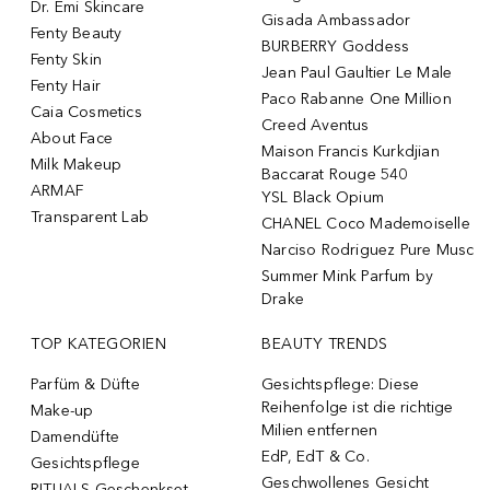
Dr. Emi Skincare
Gisada Ambassador
Fenty Beauty
BURBERRY Goddess
Fenty Skin
Jean Paul Gaultier Le Male
Fenty Hair
Paco Rabanne One Million
Caia Cosmetics
Creed Aventus
About Face
Maison Francis Kurkdjian
Milk Makeup
Baccarat Rouge 540
ARMAF
YSL Black Opium
Transparent Lab
CHANEL Coco Mademoiselle
Narciso Rodriguez Pure Musc
Summer Mink Parfum by
Drake
TOP KATEGORIEN
BEAUTY TRENDS
Parfüm & Düfte
Gesichtspflege: Diese
Reihenfolge ist die richtige
Make-up
Milien entfernen
Damendüfte
EdP, EdT & Co.
Gesichtspflege
Geschwollenes Gesicht
RITUALS Geschenkset