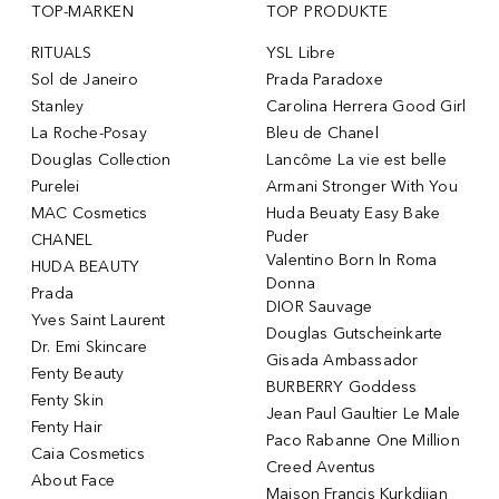
TOP-MARKEN
TOP PRODUKTE
RITUALS
YSL Libre
Sol de Janeiro
Prada Paradoxe
Stanley
Carolina Herrera Good Girl
La Roche-Posay
Bleu de Chanel
Douglas Collection
Lancôme La vie est belle
Purelei
Armani Stronger With You
MAC Cosmetics
Huda Beuaty Easy Bake
Puder
CHANEL
Valentino Born In Roma
HUDA BEAUTY
Donna
Prada
DIOR Sauvage
Yves Saint Laurent
Douglas Gutscheinkarte
Dr. Emi Skincare
Gisada Ambassador
Fenty Beauty
BURBERRY Goddess
Fenty Skin
Jean Paul Gaultier Le Male
Fenty Hair
Paco Rabanne One Million
Caia Cosmetics
Creed Aventus
About Face
Maison Francis Kurkdjian