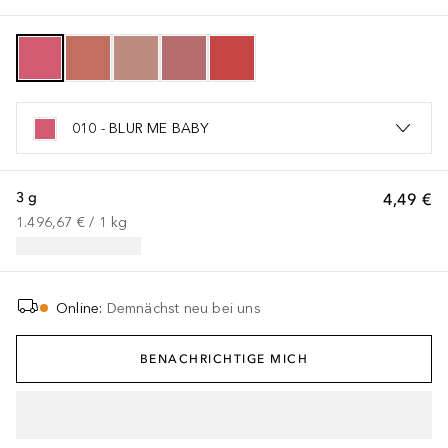
010 - BLUR ME BABY
3 g
4,49 €
1.496,67 €
 / 
1
kg
Online
:
Demnächst neu bei uns
BENACHRICHTIGE MICH