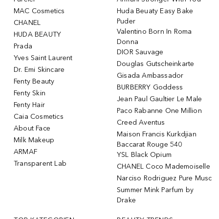
MAC Cosmetics
Huda Beuaty Easy Bake
Puder
CHANEL
Valentino Born In Roma
HUDA BEAUTY
Donna
Prada
DIOR Sauvage
Yves Saint Laurent
Douglas Gutscheinkarte
Dr. Emi Skincare
Gisada Ambassador
Fenty Beauty
BURBERRY Goddess
Fenty Skin
Jean Paul Gaultier Le Male
Fenty Hair
Paco Rabanne One Million
Caia Cosmetics
Creed Aventus
About Face
Maison Francis Kurkdjian
Milk Makeup
Baccarat Rouge 540
ARMAF
YSL Black Opium
Transparent Lab
CHANEL Coco Mademoiselle
Narciso Rodriguez Pure Musc
Summer Mink Parfum by
Drake