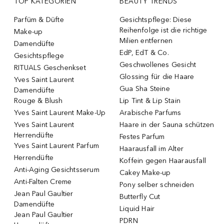
TOP KATEGORIEN
BEAUTY TRENDS
Parfüm & Düfte
Gesichtspflege: Diese
Reihenfolge ist die richtige
Make-up
Milien entfernen
Damendüfte
EdP, EdT & Co.
Gesichtspflege
Geschwollenes Gesicht
RITUALS Geschenkset
Glossing für die Haare
Yves Saint Laurent
Gua Sha Steine
Damendüfte
Rouge & Blush
Lip Tint & Lip Stain
Yves Saint Laurent Make-Up
Arabische Parfums
Yves Saint Laurent
Haare in der Sauna schützen
Herrendüfte
Festes Parfum
Yves Saint Laurent Parfum
Haarausfall im Alter
Herrendüfte
Koffein gegen Haarausfall
Anti-Aging Gesichtsserum
Cakey Make-up
Anti-Falten Creme
Pony selber schneiden
Jean Paul Gaultier
Butterfly Cut
Damendüfte
Liquid Hair
Jean Paul Gaultier
PDRN