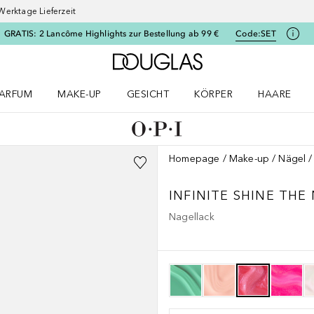
Werktage Lieferzeit
GRATIS: 2 Lancôme Highlights zur Bestellung ab 99 €
Code:
SET
Zur Douglas Startseite
ARFUM
MAKE-UP
GESICHT
KÖRPER
HAARE
ffnen
arfum Menü öffnen
Make-up Menü öffnen
Gesicht Menü öffnen
Körper Menü öffnen
Haare Menü
Homepage
Make-up
Nägel
INFINITE SHINE
THE
Nagellack