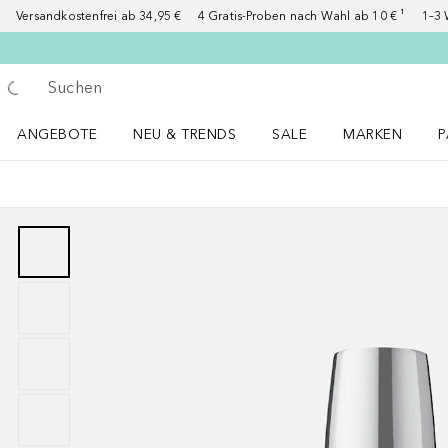
Versandkostenfrei ab 34,95 €
4 Gratis-Proben nach Wahl ab 10 € ¹
1–3 
Gehe zurück
Suche ausführen
ANGEBOTE
NEU & TRENDS
SALE
MARKEN
P
Angebote Menü öffnen
NEU & TRENDS Menü öffnen
MARKEN Menü ö
P