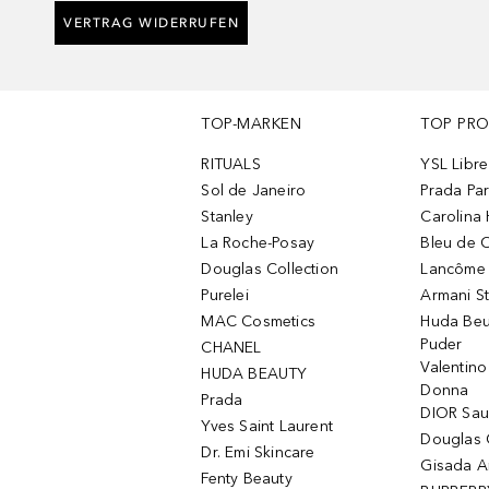
VERTRAG WIDERRUFEN
TOP-MARKEN
TOP PR
RITUALS
YSL Libre
Sol de Janeiro
Prada Pa
Stanley
Carolina 
La Roche-Posay
Bleu de 
Douglas Collection
Lancôme L
Purelei
Armani S
MAC Cosmetics
Huda Beu
Puder
CHANEL
Valentin
HUDA BEAUTY
Donna
Prada
DIOR Sa
Yves Saint Laurent
Douglas 
Dr. Emi Skincare
Gisada 
Fenty Beauty