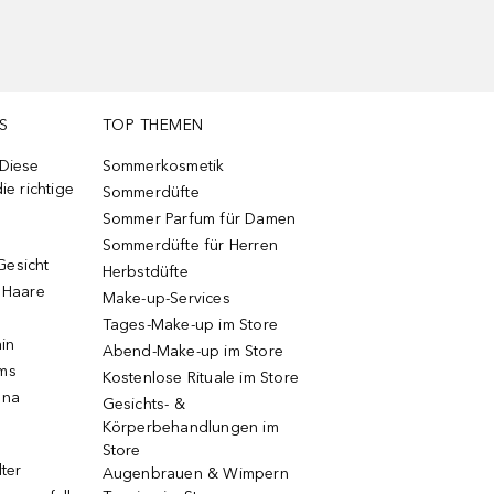
S
TOP THEMEN
 Diese
Sommerkosmetik
ie richtige
Sommerdüfte
Sommer Parfum für Damen
Sommerdüfte für Herren
Gesicht
Herbstdüfte
e Haare
Make-up-Services
Tages-Make-up im Store
ain
Abend-Make-up im Store
ums
Kostenlose Rituale im Store
una
Gesichts- &
Körperbehandlungen im
Store
lter
Augenbrauen & Wimpern