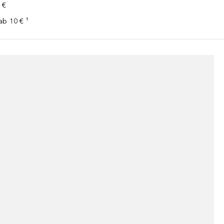
 €
ab 10 € ¹