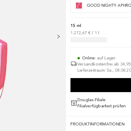
GOOD NIGHTY APHRO
15 ml
1.272,67 €
 / 
1
l
Online
:
auf Lager
Versandkostenfrei ab
34,95
Lieferzeitraum: Sa., 08.08.2
Douglas-Filiale
Filialverfügbarkeit prüfen
PRODUKTINFORMATIONEN