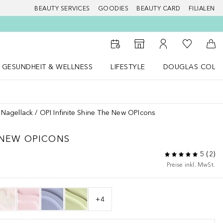
BEAUTY SERVICES
GOODIES
BEAUTY CARD
FILIALEN
Zu Meiner 
Zum Storefinder
Zu Meinem Kunde
Zum
GESUNDHEIT & WELLNESS
LIFESTYLE
DOUGLAS COLL
 öffnen
Gesundheit & Wellness Menü öffnen
LIFESTYLE Menü öffnen
Douglas Collecti
Nagellack
OPI Infinite Shine The New OPIcons
 NEW OPICONS
5
(
2
)
Preise inkl. MwSt.
+
4