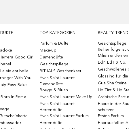
ODUKTE
TOP KATEGORIEN
BEAUTY TREND
Parfüm & Düfte
Gesichtspflege:
Reihenfolge ist d
radoxe
Make-up
Milien entfernen
Herrera Good Girl
Damendüfte
EdP, EdT & Co.
Chanel
Gesichtspflege
Geschwollenes 
a vie est belle
RITUALS Geschenkset
Glossing für di
tronger With You
Yves Saint Laurent
Gua Sha Steine
Damendüfte
aty Easy Bake
Rouge & Blush
Lip Tint & Lip St
o Born In Roma
Yves Saint Laurent Make-Up
Arabische Parf
Yves Saint Laurent
Haare in der Sa
uvage
Herrendüfte
schützen
Gutscheinkarte
Yves Saint Laurent Parfum
Festes Parfum
Ambassador
Herrendüfte
Haarausfall im A