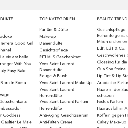
ODUKTE
TOP KATEGORIEN
BEAUTY TREND
Parfüm & Düfte
Gesichtspflege:
Reihenfolge ist d
radoxe
Make-up
Milien entfernen
Herrera Good Girl
Damendüfte
EdP, EdT & Co.
Chanel
Gesichtspflege
Geschwollenes 
a vie est belle
RITUALS Geschenkset
Glossing für di
tronger With You
Yves Saint Laurent
Gua Sha Steine
Damendüfte
aty Easy Bake
Rouge & Blush
Lip Tint & Lip St
o Born In Roma
Yves Saint Laurent Make-Up
Arabische Parf
Yves Saint Laurent
Haare in der Sa
uvage
Herrendüfte
schützen
Gutscheinkarte
Yves Saint Laurent Parfum
Festes Parfum
Ambassador
Herrendüfte
Haarausfall im A
Y Goddess
Anti-Aging Gesichtsserum
Koffein gegen H
 Gaultier Le Male
Anti-Falten Creme
Cakey Make-up