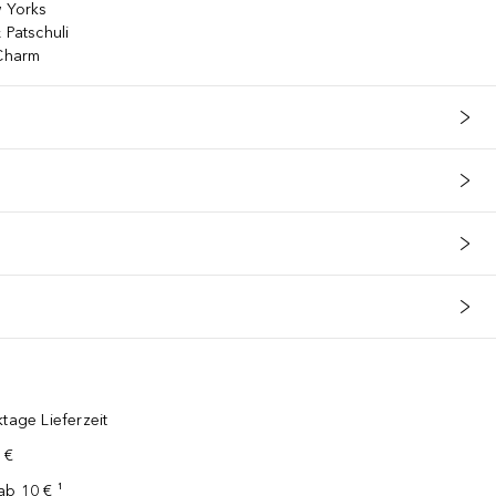
w Yorks
 Patschuli
-Charm
tage Lieferzeit
 €
ab 10 € ¹