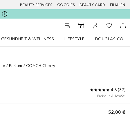
BEAUTY SERVICES
GOODIES
BEAUTY CARD
FILIALEN
Zu Meiner 
Zum Storefinder
Zu Meinem Kunde
Zum
GESUNDHEIT & WELLNESS
LIFESTYLE
DOUGLAS COLL
 öffnen
Gesundheit & Wellness Menü öffnen
LIFESTYLE Menü öffnen
Douglas Collecti
fte
Parfum
COACH Cherry
4.6
(
87
)
Preise inkl. MwSt.
52,00 €