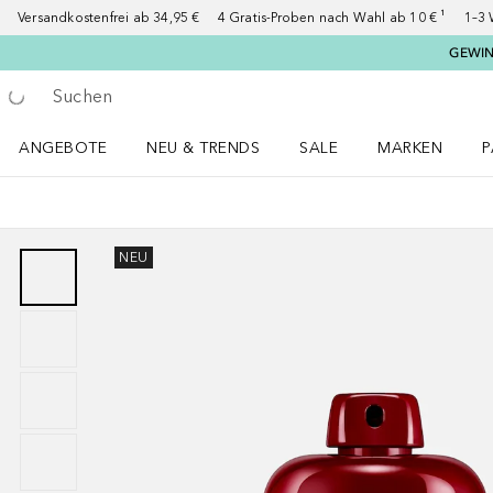
Versandkostenfrei ab 34,95 €
4 Gratis-Proben nach Wahl ab 10 € ¹
1–3 
GEWINN
Gehe zurück
Suche ausführen
ANGEBOTE
NEU & TRENDS
SALE
MARKEN
P
Angebote Menü öffnen
NEU & TRENDS Menü öffnen
MARKEN Menü ö
P
NEU