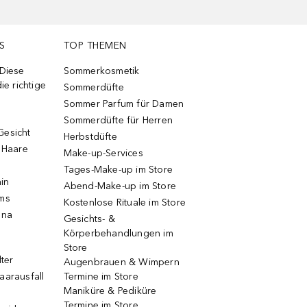
S
TOP THEMEN
 Diese
Sommerkosmetik
ie richtige
Sommerdüfte
Sommer Parfum für Damen
Sommerdüfte für Herren
Gesicht
Herbstdüfte
e Haare
Make-up-Services
Tages-Make-up im Store
ain
Abend-Make-up im Store
ums
Kostenlose Rituale im Store
una
Gesichts- &
Körperbehandlungen im
Store
lter
Augenbrauen & Wimpern
aarausfall
Termine im Store
Maniküre & Pediküre
Termine im Store