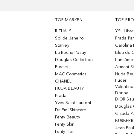
TOP-MARKEN
TOP PR
RITUALS
YSL Libre
Sol de Janeiro
Prada Pa
Stanley
Carolina 
La Roche-Posay
Bleu de 
Douglas Collection
Lancôme L
Purelei
Armani S
MAC Cosmetics
Huda Beu
Puder
CHANEL
Valentin
HUDA BEAUTY
Donna
Prada
DIOR Sa
Yves Saint Laurent
Douglas 
Dr. Emi Skincare
Gisada 
Fenty Beauty
BURBERR
Fenty Skin
Jean Paul
Fenty Hair