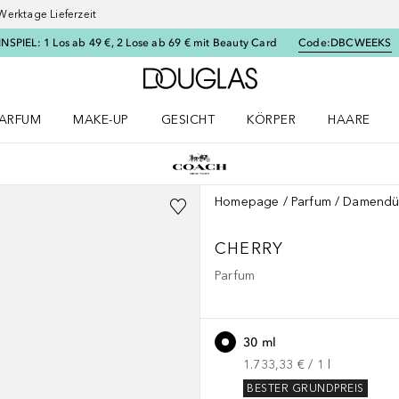
Werktage Lieferzeit
SPIEL: 1 Los ab 49 €, 2 Lose ab 69 € mit Beauty Card
Code:
DBCWEEKS
Zur Douglas Startseite
ARFUM
MAKE-UP
GESICHT
KÖRPER
HAARE
ffnen
arfum Menü öffnen
Make-up Menü öffnen
Gesicht Menü öffnen
Körper Menü öffnen
Haare Menü
Homepage
Parfum
Damendü
CHERRY
Parfum
30 ml
1.733,33 €
 / 
1
l
BESTER GRUNDPREIS