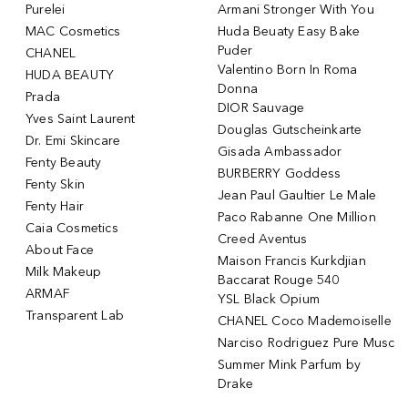
Purelei
Armani Stronger With You
MAC Cosmetics
Huda Beuaty Easy Bake
Puder
CHANEL
Valentino Born In Roma
HUDA BEAUTY
Donna
Prada
DIOR Sauvage
Yves Saint Laurent
Douglas Gutscheinkarte
Dr. Emi Skincare
Gisada Ambassador
Fenty Beauty
BURBERRY Goddess
Fenty Skin
Jean Paul Gaultier Le Male
Fenty Hair
Paco Rabanne One Million
Caia Cosmetics
Creed Aventus
About Face
Maison Francis Kurkdjian
Milk Makeup
Baccarat Rouge 540
ARMAF
YSL Black Opium
Transparent Lab
CHANEL Coco Mademoiselle
Narciso Rodriguez Pure Musc
Summer Mink Parfum by
Drake