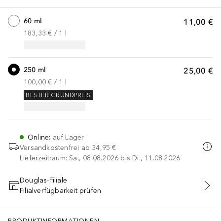
60 ml
11,00 €
183,33 €
 / 
1
l
250 ml
25,00 €
100,00 €
 / 
1
l
BESTER GRUNDPREIS
Online
:
auf Lager
Versandkostenfrei ab
34,95 €
Lieferzeitraum: Sa., 08.08.2026 bis Di., 11.08.2026
Douglas-Filiale
Filialverfügbarkeit prüfen
IN DEN WARENKORB