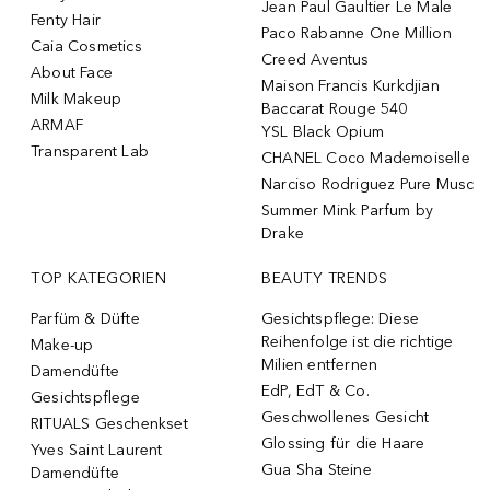
Jean Paul Gaultier Le Male
Fenty Hair
Paco Rabanne One Million
Caia Cosmetics
Creed Aventus
About Face
Maison Francis Kurkdjian
Milk Makeup
Baccarat Rouge 540
ARMAF
YSL Black Opium
Transparent Lab
CHANEL Coco Mademoiselle
Narciso Rodriguez Pure Musc
Summer Mink Parfum by
Drake
TOP KATEGORIEN
BEAUTY TRENDS
Parfüm & Düfte
Gesichtspflege: Diese
Reihenfolge ist die richtige
Make-up
Milien entfernen
Damendüfte
EdP, EdT & Co.
Gesichtspflege
Geschwollenes Gesicht
RITUALS Geschenkset
Glossing für die Haare
Yves Saint Laurent
Gua Sha Steine
Damendüfte