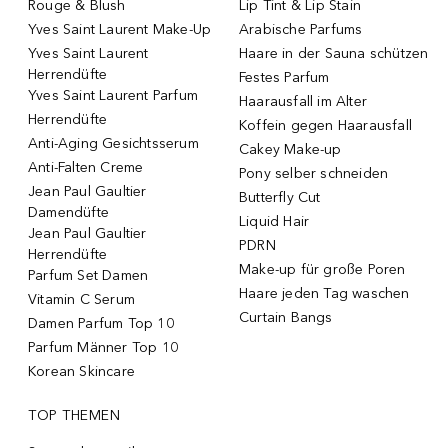
Rouge & Blush
Lip Tint & Lip Stain
Yves Saint Laurent Make-Up
Arabische Parfums
Yves Saint Laurent
Haare in der Sauna schützen
Herrendüfte
Festes Parfum
Yves Saint Laurent Parfum
Haarausfall im Alter
Herrendüfte
Koffein gegen Haarausfall
Anti-Aging Gesichtsserum
Cakey Make-up
Anti-Falten Creme
Pony selber schneiden
Jean Paul Gaultier
Butterfly Cut
Damendüfte
Liquid Hair
Jean Paul Gaultier
PDRN
Herrendüfte
Make-up für große Poren
Parfum Set Damen
Haare jeden Tag waschen
Vitamin C Serum
Curtain Bangs
Damen Parfum Top 10
Parfum Männer Top 10
Korean Skincare
TOP THEMEN