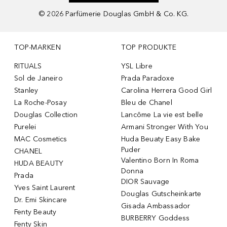
©
2026
Parfümerie Douglas GmbH & Co. KG.
TOP-MARKEN
TOP PRODUKTE
RITUALS
YSL Libre
Sol de Janeiro
Prada Paradoxe
Stanley
Carolina Herrera Good Girl
La Roche-Posay
Bleu de Chanel
Douglas Collection
Lancôme La vie est belle
Purelei
Armani Stronger With You
MAC Cosmetics
Huda Beuaty Easy Bake
Puder
CHANEL
Valentino Born In Roma
HUDA BEAUTY
Donna
Prada
DIOR Sauvage
Yves Saint Laurent
Douglas Gutscheinkarte
Dr. Emi Skincare
Gisada Ambassador
Fenty Beauty
BURBERRY Goddess
Fenty Skin