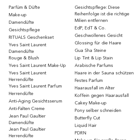
Parfüm & Düfte
Gesichtspflege: Diese
Reihenfolge ist die richtige
Make-up
Milien entfernen
Damendüfte
EdP, EdT & Co.
Gesichtspflege
Geschwollenes Gesicht
RITUALS Geschenkset
Glossing für die Haare
Yves Saint Laurent
Gua Sha Steine
Damendüfte
Rouge & Blush
Lip Tint & Lip Stain
Yves Saint Laurent Make-Up
Arabische Parfums
Yves Saint Laurent
Haare in der Sauna schützen
Herrendüfte
Festes Parfum
Yves Saint Laurent Parfum
Haarausfall im Alter
Herrendüfte
Koffein gegen Haarausfall
Anti-Aging Gesichtsserum
Cakey Make-up
Anti-Falten Creme
Pony selber schneiden
Jean Paul Gaultier
Butterfly Cut
Damendüfte
Liquid Hair
Jean Paul Gaultier
PDRN
Herrendüfte