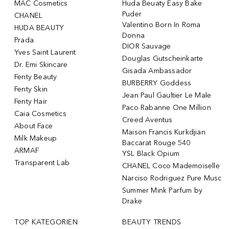
MAC Cosmetics
Huda Beuaty Easy Bake
Puder
CHANEL
Valentino Born In Roma
HUDA BEAUTY
Donna
Prada
DIOR Sauvage
Yves Saint Laurent
Douglas Gutscheinkarte
Dr. Emi Skincare
Gisada Ambassador
Fenty Beauty
BURBERRY Goddess
Fenty Skin
Jean Paul Gaultier Le Male
Fenty Hair
Paco Rabanne One Million
Caia Cosmetics
Creed Aventus
About Face
Maison Francis Kurkdjian
Milk Makeup
Baccarat Rouge 540
ARMAF
YSL Black Opium
Transparent Lab
CHANEL Coco Mademoiselle
Narciso Rodriguez Pure Musc
Summer Mink Parfum by
Drake
TOP KATEGORIEN
BEAUTY TRENDS