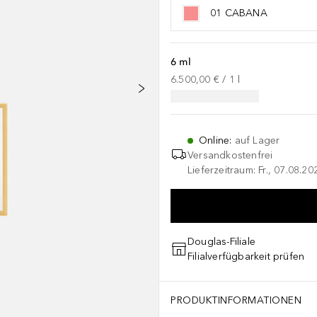
01 CABANA
6 ml
6.500,00 €
 / 
1
l
Online
:
auf Lager
Versandkostenfrei
Lieferzeitraum: Fr., 07.08.2
Douglas-Filiale
Filialverfügbarkeit prüfen
PRODUKTINFORMATIONEN