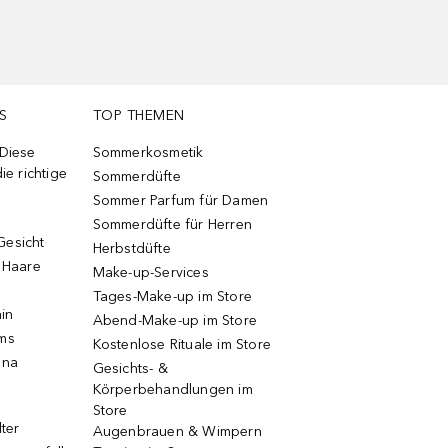
S
TOP THEMEN
 Diese
Sommerkosmetik
ie richtige
Sommerdüfte
Sommer Parfum für Damen
Sommerdüfte für Herren
Gesicht
Herbstdüfte
e Haare
Make-up-Services
Tages-Make-up im Store
ain
Abend-Make-up im Store
ums
Kostenlose Rituale im Store
una
Gesichts- &
Körperbehandlungen im
Store
lter
Augenbrauen & Wimpern