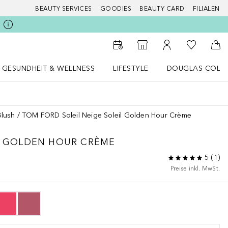
BEAUTY SERVICES
GOODIES
BEAUTY CARD
FILIALEN
Zu Meiner 
Zum Storefinder
Zu Meinem Kunde
Zum
GESUNDHEIT & WELLNESS
LIFESTYLE
DOUGLAS COLL
 öffnen
Gesundheit & Wellness Menü öffnen
LIFESTYLE Menü öffnen
Douglas Collecti
Blush
TOM FORD Soleil Neige Soleil Golden Hour Crème
L GOLDEN HOUR CRÈME
5
(
1
)
Preise inkl. MwSt.