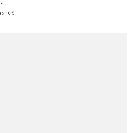
 €
ab 10 € ¹