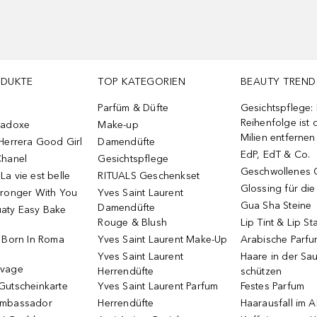
ODUKTE
TOP KATEGORIEN
BEAUTY TREND
Parfüm & Düfte
Gesichtspflege:
Reihenfolge ist d
radoxe
Make-up
Milien entfernen
Herrera Good Girl
Damendüfte
EdP, EdT & Co.
Chanel
Gesichtspflege
Geschwollenes 
a vie est belle
RITUALS Geschenkset
Glossing für di
tronger With You
Yves Saint Laurent
Gua Sha Steine
Damendüfte
aty Easy Bake
Rouge & Blush
Lip Tint & Lip St
o Born In Roma
Yves Saint Laurent Make-Up
Arabische Parf
Yves Saint Laurent
Haare in der Sa
uvage
Herrendüfte
schützen
Gutscheinkarte
Yves Saint Laurent Parfum
Festes Parfum
Ambassador
Herrendüfte
Haarausfall im A