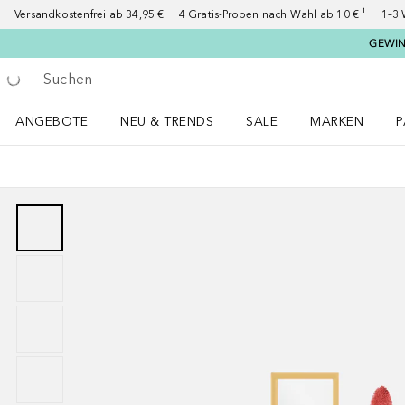
Versandkostenfrei ab 34,95 €
4 Gratis-Proben nach Wahl ab 10 € ¹
1–3 
GEWINN
Gehe zurück
Suche ausführen
ANGEBOTE
NEU & TRENDS
SALE
MARKEN
P
Angebote Menü öffnen
NEU & TRENDS Menü öffnen
MARKEN Menü ö
P