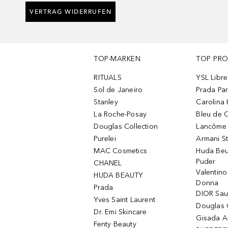
VERTRAG WIDERRUFEN
TOP-MARKEN
TOP PR
RITUALS
YSL Libre
Sol de Janeiro
Prada Pa
Stanley
Carolina 
La Roche-Posay
Bleu de 
Douglas Collection
Lancôme L
Purelei
Armani S
MAC Cosmetics
Huda Beu
Puder
CHANEL
Valentin
HUDA BEAUTY
Donna
Prada
DIOR Sa
Yves Saint Laurent
Douglas 
Dr. Emi Skincare
Gisada 
Fenty Beauty