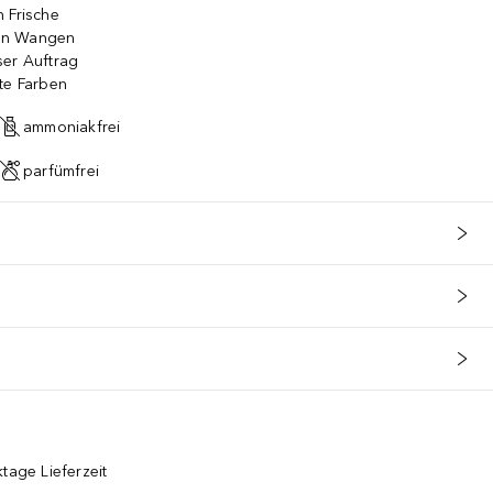
 Frische
en Wangen
ser Auftrag
te Farben
ammoniakfrei
parfümfrei
tage Lieferzeit