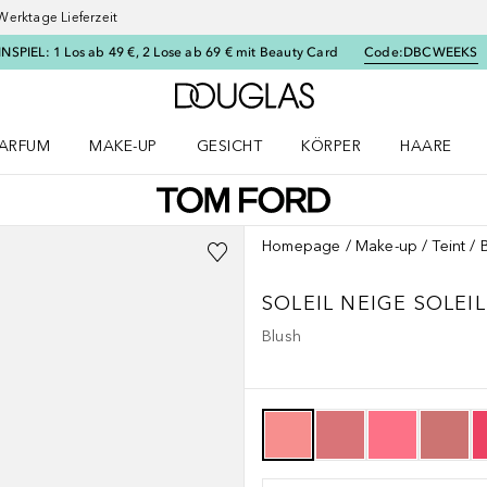
Werktage Lieferzeit
SPIEL: 1 Los ab 49 €, 2 Lose ab 69 € mit Beauty Card
Code:
DBCWEEKS
Zur Douglas Startseite
ARFUM
MAKE-UP
GESICHT
KÖRPER
HAARE
ffnen
arfum Menü öffnen
Make-up Menü öffnen
Gesicht Menü öffnen
Körper Menü öffnen
Haare Menü
Homepage
Make-up
Teint
SOLEIL NEIGE
SOLEI
Blush