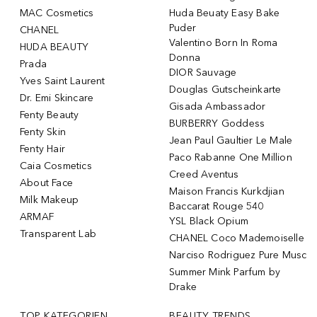
MAC Cosmetics
Huda Beuaty Easy Bake
Puder
CHANEL
Valentino Born In Roma
HUDA BEAUTY
Donna
Prada
DIOR Sauvage
Yves Saint Laurent
Douglas Gutscheinkarte
Dr. Emi Skincare
Gisada Ambassador
Fenty Beauty
BURBERRY Goddess
Fenty Skin
Jean Paul Gaultier Le Male
Fenty Hair
Paco Rabanne One Million
Caia Cosmetics
Creed Aventus
About Face
Maison Francis Kurkdjian
Milk Makeup
Baccarat Rouge 540
ARMAF
YSL Black Opium
Transparent Lab
CHANEL Coco Mademoiselle
Narciso Rodriguez Pure Musc
Summer Mink Parfum by
Drake
TOP KATEGORIEN
BEAUTY TRENDS