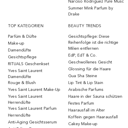
Narciso Rodriguez Pure Musc
Summer Mink Parfum by
Drake
TOP KATEGORIEN
BEAUTY TRENDS
Parfüm & Düfte
Gesichtspflege: Diese
Reihenfolge ist die richtige
Make-up
Milien entfernen
Damendüfte
EdP, EdT & Co.
Gesichtspflege
Geschwollenes Gesicht
RITUALS Geschenkset
Glossing für die Haare
Yves Saint Laurent
Gua Sha Steine
Damendüfte
Rouge & Blush
Lip Tint & Lip Stain
Yves Saint Laurent Make-Up
Arabische Parfums
Yves Saint Laurent
Haare in der Sauna schützen
Herrendüfte
Festes Parfum
Yves Saint Laurent Parfum
Haarausfall im Alter
Herrendüfte
Koffein gegen Haarausfall
Anti-Aging Gesichtsserum
Cakey Make-up