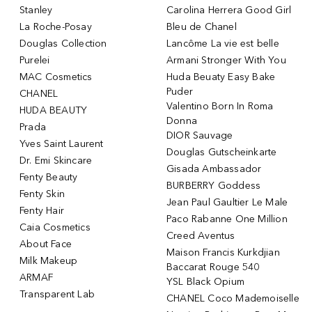
Stanley
Carolina Herrera Good Girl
La Roche-Posay
Bleu de Chanel
Douglas Collection
Lancôme La vie est belle
Purelei
Armani Stronger With You
MAC Cosmetics
Huda Beuaty Easy Bake
Puder
CHANEL
Valentino Born In Roma
HUDA BEAUTY
Donna
Prada
DIOR Sauvage
Yves Saint Laurent
Douglas Gutscheinkarte
Dr. Emi Skincare
Gisada Ambassador
Fenty Beauty
BURBERRY Goddess
Fenty Skin
Jean Paul Gaultier Le Male
Fenty Hair
Paco Rabanne One Million
Caia Cosmetics
Creed Aventus
About Face
Maison Francis Kurkdjian
Milk Makeup
Baccarat Rouge 540
ARMAF
YSL Black Opium
Transparent Lab
CHANEL Coco Mademoiselle