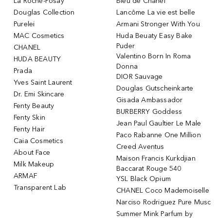
La Roche-Posay
Bleu de Chanel
Douglas Collection
Lancôme La vie est belle
Purelei
Armani Stronger With You
MAC Cosmetics
Huda Beuaty Easy Bake
Puder
CHANEL
Valentino Born In Roma
HUDA BEAUTY
Donna
Prada
DIOR Sauvage
Yves Saint Laurent
Douglas Gutscheinkarte
Dr. Emi Skincare
Gisada Ambassador
Fenty Beauty
BURBERRY Goddess
Fenty Skin
Jean Paul Gaultier Le Male
Fenty Hair
Paco Rabanne One Million
Caia Cosmetics
Creed Aventus
About Face
Maison Francis Kurkdjian
Milk Makeup
Baccarat Rouge 540
ARMAF
YSL Black Opium
Transparent Lab
CHANEL Coco Mademoiselle
Narciso Rodriguez Pure Musc
Summer Mink Parfum by