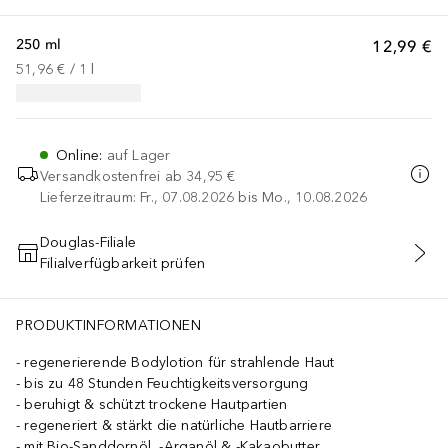
250 ml
12,99 €
51,96 €
 / 
1
l
Online
:
auf Lager
Versandkostenfrei ab
34,95 €
Lieferzeitraum: Fr., 07.08.2026 bis Mo., 10.08.2026
Douglas-Filiale
Filialverfügbarkeit prüfen
IN DEN WARENKORB
PRODUKTINFORMATIONEN
regenerierende Bodylotion für strahlende Haut
bis zu 48 Stunden Feuchtigkeitsversorgung
beruhigt & schützt trockene Hautpartien
regeneriert & stärkt die natürliche Hautbarriere
mit Bio-Sanddornöl, -Arganöl & -Kakaobutter