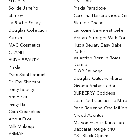
RITUALS
YSL Libre
Sol de Janeiro
Prada Paradoxe
Stanley
Carolina Herrera Good Girl
La Roche-Posay
Bleu de Chanel
Douglas Collection
Lancôme La vie est belle
Purelei
Armani Stronger With You
MAC Cosmetics
Huda Beuaty Easy Bake
Puder
CHANEL
Valentino Born In Roma
HUDA BEAUTY
Donna
Prada
DIOR Sauvage
Yves Saint Laurent
Douglas Gutscheinkarte
Dr. Emi Skincare
Gisada Ambassador
Fenty Beauty
BURBERRY Goddess
Fenty Skin
Jean Paul Gaultier Le Male
Fenty Hair
Paco Rabanne One Million
Caia Cosmetics
Creed Aventus
About Face
Maison Francis Kurkdjian
Milk Makeup
Baccarat Rouge 540
ARMAF
YSL Black Opium