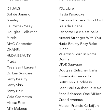
RITUALS
YSL Libre
Sol de Janeiro
Prada Paradoxe
Stanley
Carolina Herrera Good Girl
La Roche-Posay
Bleu de Chanel
Douglas Collection
Lancôme La vie est belle
Purelei
Armani Stronger With You
MAC Cosmetics
Huda Beuaty Easy Bake
Puder
CHANEL
Valentino Born In Roma
HUDA BEAUTY
Donna
Prada
DIOR Sauvage
Yves Saint Laurent
Douglas Gutscheinkarte
Dr. Emi Skincare
Gisada Ambassador
Fenty Beauty
BURBERRY Goddess
Fenty Skin
Jean Paul Gaultier Le Male
Fenty Hair
Paco Rabanne One Million
Caia Cosmetics
Creed Aventus
About Face
Maison Francis Kurkdjian
Milk Makeup