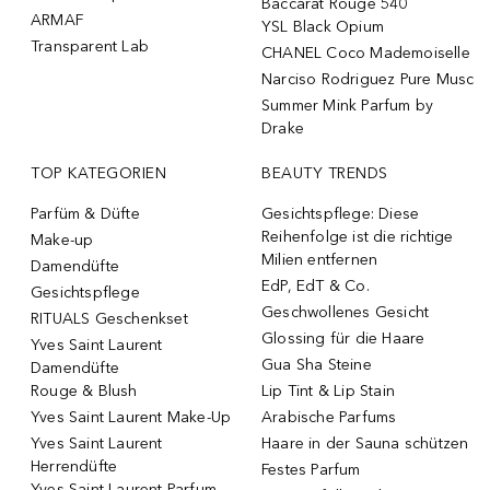
Baccarat Rouge 540
ARMAF
YSL Black Opium
Transparent Lab
CHANEL Coco Mademoiselle
Narciso Rodriguez Pure Musc
Summer Mink Parfum by
Drake
TOP KATEGORIEN
BEAUTY TRENDS
Parfüm & Düfte
Gesichtspflege: Diese
Reihenfolge ist die richtige
Make-up
Milien entfernen
Damendüfte
EdP, EdT & Co.
Gesichtspflege
Geschwollenes Gesicht
RITUALS Geschenkset
Glossing für die Haare
Yves Saint Laurent
Gua Sha Steine
Damendüfte
Rouge & Blush
Lip Tint & Lip Stain
Yves Saint Laurent Make-Up
Arabische Parfums
Yves Saint Laurent
Haare in der Sauna schützen
Herrendüfte
Festes Parfum
Yves Saint Laurent Parfum