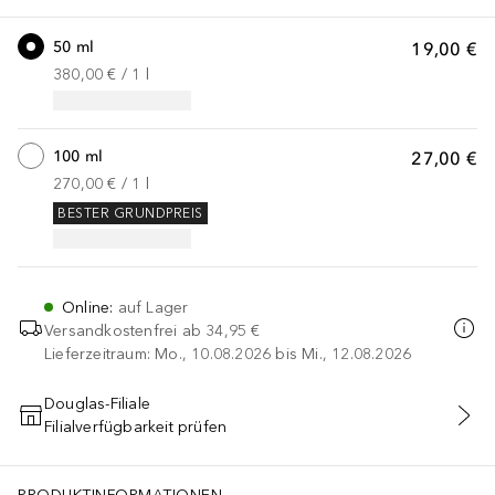
50 ml
19,00 €
380,00 €
 / 
1
l
100 ml
27,00 €
270,00 €
 / 
1
l
BESTER GRUNDPREIS
Online
:
auf Lager
Versandkostenfrei ab
34,95 €
Lieferzeitraum: Mo., 10.08.2026 bis Mi., 12.08.2026
Douglas-Filiale
Filialverfügbarkeit prüfen
IN DEN WARENKORB