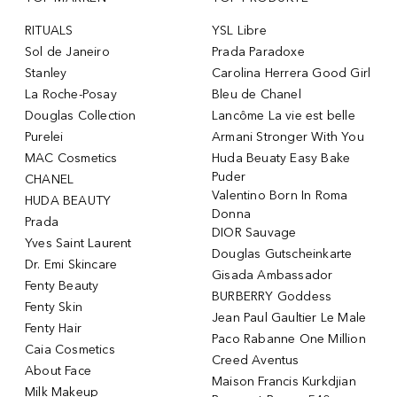
RITUALS
YSL Libre
Sol de Janeiro
Prada Paradoxe
Stanley
Carolina Herrera Good Girl
La Roche-Posay
Bleu de Chanel
Douglas Collection
Lancôme La vie est belle
Purelei
Armani Stronger With You
MAC Cosmetics
Huda Beuaty Easy Bake
Puder
CHANEL
Valentino Born In Roma
HUDA BEAUTY
Donna
Prada
DIOR Sauvage
Yves Saint Laurent
Douglas Gutscheinkarte
Dr. Emi Skincare
Gisada Ambassador
Fenty Beauty
BURBERRY Goddess
Fenty Skin
Jean Paul Gaultier Le Male
Fenty Hair
Paco Rabanne One Million
Caia Cosmetics
Creed Aventus
About Face
Maison Francis Kurkdjian
Milk Makeup