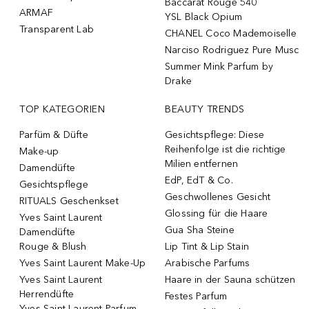
Baccarat Rouge 540
ARMAF
YSL Black Opium
Transparent Lab
CHANEL Coco Mademoiselle
Narciso Rodriguez Pure Musc
Summer Mink Parfum by
Drake
TOP KATEGORIEN
BEAUTY TRENDS
Parfüm & Düfte
Gesichtspflege: Diese
Reihenfolge ist die richtige
Make-up
Milien entfernen
Damendüfte
EdP, EdT & Co.
Gesichtspflege
Geschwollenes Gesicht
RITUALS Geschenkset
Glossing für die Haare
Yves Saint Laurent
Gua Sha Steine
Damendüfte
Rouge & Blush
Lip Tint & Lip Stain
Yves Saint Laurent Make-Up
Arabische Parfums
Yves Saint Laurent
Haare in der Sauna schützen
Herrendüfte
Festes Parfum
Yves Saint Laurent Parfum