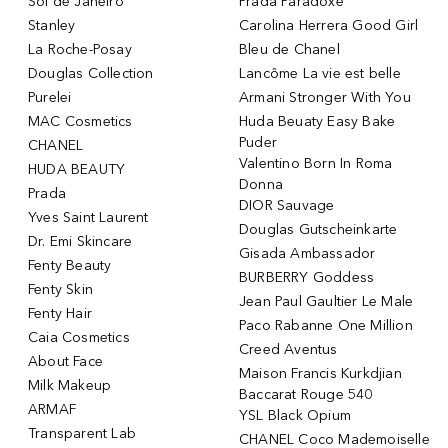
Sol de Janeiro
Prada Paradoxe
Stanley
Carolina Herrera Good Girl
La Roche-Posay
Bleu de Chanel
Douglas Collection
Lancôme La vie est belle
Purelei
Armani Stronger With You
MAC Cosmetics
Huda Beuaty Easy Bake
Puder
CHANEL
Valentino Born In Roma
HUDA BEAUTY
Donna
Prada
DIOR Sauvage
Yves Saint Laurent
Douglas Gutscheinkarte
Dr. Emi Skincare
Gisada Ambassador
Fenty Beauty
BURBERRY Goddess
Fenty Skin
Jean Paul Gaultier Le Male
Fenty Hair
Paco Rabanne One Million
Caia Cosmetics
Creed Aventus
About Face
Maison Francis Kurkdjian
Milk Makeup
Baccarat Rouge 540
ARMAF
YSL Black Opium
Transparent Lab
CHANEL Coco Mademoiselle