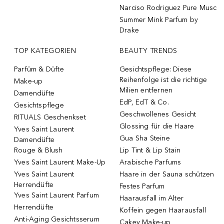
Narciso Rodriguez Pure Musc
Summer Mink Parfum by
Drake
TOP KATEGORIEN
BEAUTY TRENDS
Parfüm & Düfte
Gesichtspflege: Diese
Reihenfolge ist die richtige
Make-up
Milien entfernen
Damendüfte
EdP, EdT & Co.
Gesichtspflege
Geschwollenes Gesicht
RITUALS Geschenkset
Glossing für die Haare
Yves Saint Laurent
Gua Sha Steine
Damendüfte
Rouge & Blush
Lip Tint & Lip Stain
Yves Saint Laurent Make-Up
Arabische Parfums
Yves Saint Laurent
Haare in der Sauna schützen
Herrendüfte
Festes Parfum
Yves Saint Laurent Parfum
Haarausfall im Alter
Herrendüfte
Koffein gegen Haarausfall
Anti-Aging Gesichtsserum
Cakey Make-up