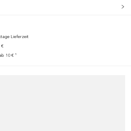
tage Lieferzeit
 €
ab 10 € ¹