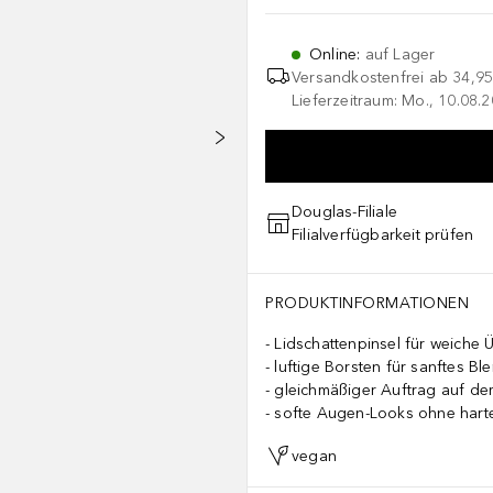
Online
:
auf Lager
Versandkostenfrei ab
34,95
Lieferzeitraum: Mo., 10.08.2
Douglas-Filiale
Filialverfügbarkeit prüfen
PRODUKTINFORMATIONEN
Lidschattenpinsel für weiche
luftige Borsten für sanftes Bl
gleichmäßiger Auftrag auf de
softe Augen-Looks ohne harte
vegan