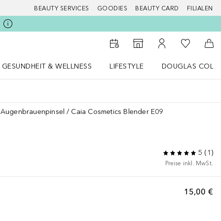
BEAUTY SERVICES
GOODIES
BEAUTY CARD
FILIALEN
Zu Meiner 
Zum Storefinder
Zu Meinem Kunde
Zum
GESUNDHEIT & WELLNESS
LIFESTYLE
DOUGLAS COLL
 öffnen
Gesundheit & Wellness Menü öffnen
LIFESTYLE Menü öffnen
Douglas Collecti
Augenbrauenpinsel
Caia Cosmetics Blender E09
5
(
1
)
Preise inkl. MwSt.
15,00 €