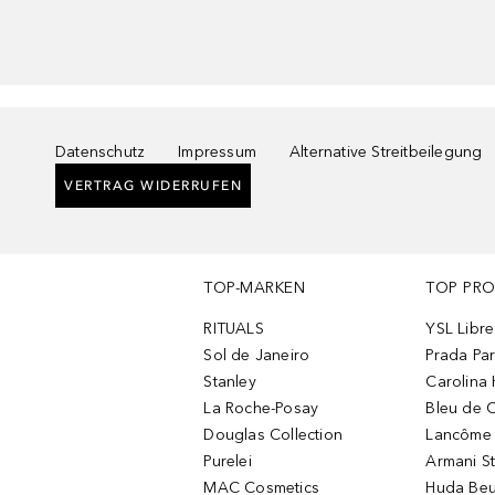
Datenschutz
Impressum
Alternative Streitbeilegung
VERTRAG WIDERRUFEN
TOP-MARKEN
TOP PR
RITUALS
YSL Libre
Sol de Janeiro
Prada Pa
Stanley
Carolina 
La Roche-Posay
Bleu de 
Douglas Collection
Lancôme L
Purelei
Armani S
MAC Cosmetics
Huda Beu