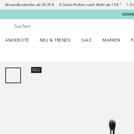
Versandkostenfrei ab 34,95 €
4 Gratis-Proben nach Wahl ab 10 € ¹
1–3 
GEWINN
Gehe zurück
Suche ausführen
ANGEBOTE
NEU & TRENDS
SALE
MARKEN
P
Angebote Menü öffnen
NEU & TRENDS Menü öffnen
MARKEN Menü ö
P
NEU