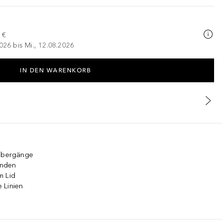
 €
026 bis Mi., 12.08.2026
IN DEN WARENKORB
 Übergänge
enden
m Lid
 Linien