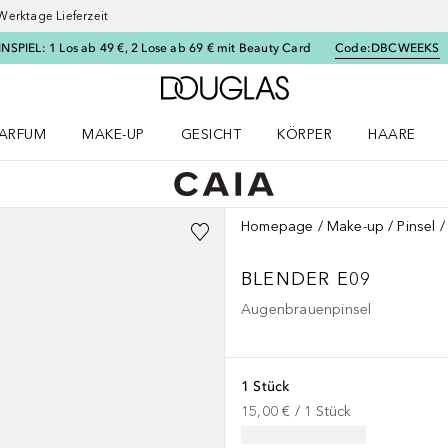
Werktage Lieferzeit
SPIEL: 1 Los ab 49 €, 2 Lose ab 69 € mit Beauty Card
Code:
DBCWEEKS
Zur Douglas Startseite
ARFUM
MAKE-UP
GESICHT
KÖRPER
HAARE
ffnen
arfum Menü öffnen
Make-up Menü öffnen
Gesicht Menü öffnen
Körper Menü öffnen
Haare Menü
Homepage
Make-up
Pinsel
BLENDER E09
Augenbrauenpinsel
1 Stück
15,00 €
 / 
1
Stück