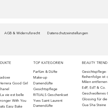
AGB & Widerrufsrecht
Datenschutzeinstellungen
ODUKTE
TOP KATEGORIEN
BEAUTY TREND
Parfüm & Düfte
Gesichtspflege:
Reihenfolge ist d
radoxe
Make-up
Milien entfernen
Herrera Good Girl
Damendüfte
EdP, EdT & Co.
Chanel
Gesichtspflege
Geschwollenes 
a vie est belle
RITUALS Geschenkset
Glossing für di
tronger With You
Yves Saint Laurent
Gua Sha Steine
Damendüfte
aty Easy Bake