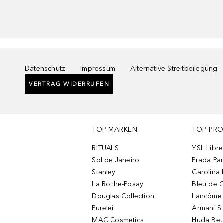
Datenschutz
Impressum
Alternative Streitbeilegung
VERTRAG WIDERRUFEN
TOP-MARKEN
TOP PR
RITUALS
YSL Libre
Sol de Janeiro
Prada Pa
Stanley
Carolina 
La Roche-Posay
Bleu de 
Douglas Collection
Lancôme L
Purelei
Armani S
MAC Cosmetics
Huda Beu