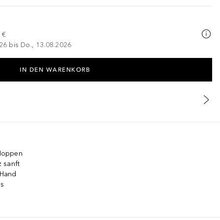
 €
026 bis Do., 13.08.2026
IN DEN WARENKORB
 Noppen
 sanft
r Hand
gs