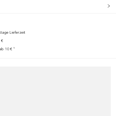
tage Lieferzeit
 €
ab 10 € ¹