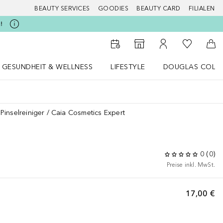
BEAUTY SERVICES
GOODIES
BEAUTY CARD
FILIALEN
!
Zu Meiner 
Zum Storefinder
Zu Meinem Kunde
Zum
GESUNDHEIT & WELLNESS
LIFESTYLE
DOUGLAS COLL
 öffnen
Gesundheit & Wellness Menü öffnen
LIFESTYLE Menü öffnen
Douglas Collecti
Pinselreiniger
Caia Cosmetics Expert
0
(
0
)
Preise inkl. MwSt.
17,00 €