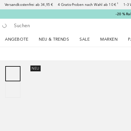
Versandkostenfrei ab 34,95 €
4 Gratis-Proben nach Wahl ab 10 € ¹
1–3 
–20 % Ra
Gehe zurück
Suche ausführen
ANGEBOTE
NEU & TRENDS
SALE
MARKEN
P
Angebote Menü öffnen
NEU & TRENDS Menü öffnen
MARKEN Menü ö
P
NEU