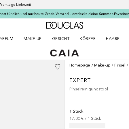
Werktage Lieferzeit
batt für dich und nur heute Gratis-Versand – entdecke deine Sommer-Favoriten
Zur Douglas Startseite
ARFUM
MAKE-UP
GESICHT
KÖRPER
HAARE
ffnen
arfum Menü öffnen
Make-up Menü öffnen
Gesicht Menü öffnen
Körper Menü öffnen
Haare Menü
Homepage
Make-up
Pinsel
EXPERT
Pinselreinigungstool
1 Stück
17,00 €
 / 
1
Stück