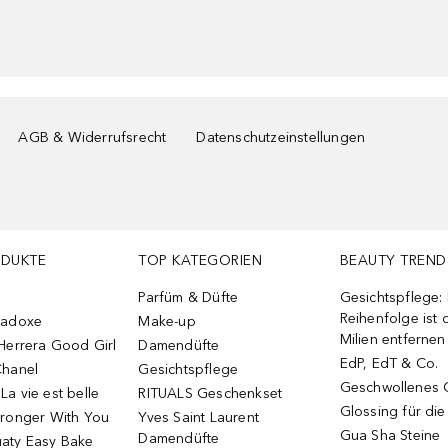
AGB & Widerrufsrecht
Datenschutzeinstellungen
ODUKTE
TOP KATEGORIEN
BEAUTY TREND
Parfüm & Düfte
Gesichtspflege:
Reihenfolge ist d
radoxe
Make-up
Milien entfernen
Herrera Good Girl
Damendüfte
EdP, EdT & Co.
Chanel
Gesichtspflege
Geschwollenes 
a vie est belle
RITUALS Geschenkset
Glossing für di
tronger With You
Yves Saint Laurent
Gua Sha Steine
Damendüfte
aty Easy Bake