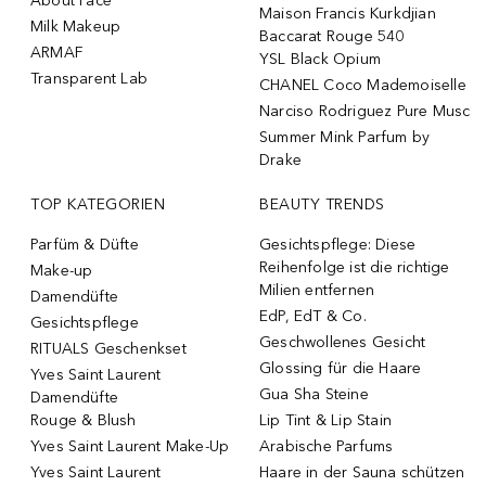
About Face
Maison Francis Kurkdjian
Milk Makeup
Baccarat Rouge 540
ARMAF
YSL Black Opium
Transparent Lab
CHANEL Coco Mademoiselle
Narciso Rodriguez Pure Musc
Summer Mink Parfum by
Drake
TOP KATEGORIEN
BEAUTY TRENDS
Parfüm & Düfte
Gesichtspflege: Diese
Reihenfolge ist die richtige
Make-up
Milien entfernen
Damendüfte
EdP, EdT & Co.
Gesichtspflege
Geschwollenes Gesicht
RITUALS Geschenkset
Glossing für die Haare
Yves Saint Laurent
Gua Sha Steine
Damendüfte
Rouge & Blush
Lip Tint & Lip Stain
Yves Saint Laurent Make-Up
Arabische Parfums
Yves Saint Laurent
Haare in der Sauna schützen