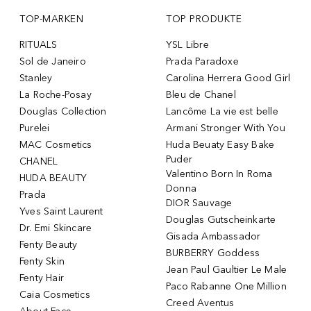
TOP-MARKEN
TOP PRODUKTE
RITUALS
YSL Libre
Sol de Janeiro
Prada Paradoxe
Stanley
Carolina Herrera Good Girl
La Roche-Posay
Bleu de Chanel
Douglas Collection
Lancôme La vie est belle
Purelei
Armani Stronger With You
MAC Cosmetics
Huda Beuaty Easy Bake
Puder
CHANEL
Valentino Born In Roma
HUDA BEAUTY
Donna
Prada
DIOR Sauvage
Yves Saint Laurent
Douglas Gutscheinkarte
Dr. Emi Skincare
Gisada Ambassador
Fenty Beauty
BURBERRY Goddess
Fenty Skin
Jean Paul Gaultier Le Male
Fenty Hair
Paco Rabanne One Million
Caia Cosmetics
Creed Aventus