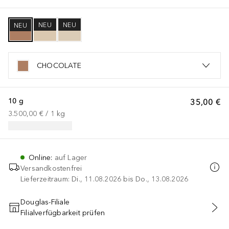
NEU
NEU
NEU
CHOCOLATE
10 g
35,00 €
3.500,00 €
 / 
1
kg
Online
:
auf Lager
Versandkostenfrei
Lieferzeitraum: Di., 11.08.2026 bis Do., 13.08.2026
Douglas-Filiale
Filialverfügbarkeit prüfen
IN DEN WARENKORB