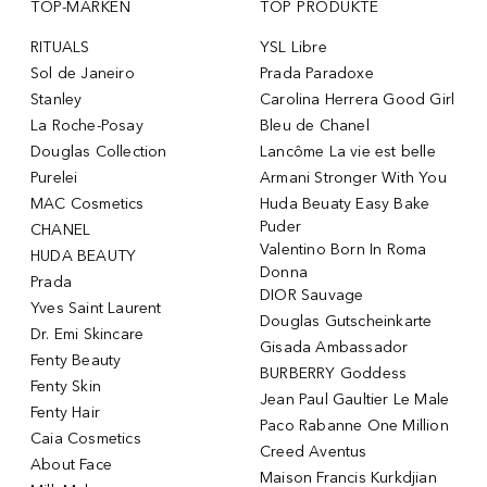
TOP-MARKEN
TOP PRODUKTE
RITUALS
YSL Libre
Sol de Janeiro
Prada Paradoxe
Stanley
Carolina Herrera Good Girl
La Roche-Posay
Bleu de Chanel
Douglas Collection
Lancôme La vie est belle
Purelei
Armani Stronger With You
MAC Cosmetics
Huda Beuaty Easy Bake
Puder
CHANEL
Valentino Born In Roma
HUDA BEAUTY
Donna
Prada
DIOR Sauvage
Yves Saint Laurent
Douglas Gutscheinkarte
Dr. Emi Skincare
Gisada Ambassador
Fenty Beauty
BURBERRY Goddess
Fenty Skin
Jean Paul Gaultier Le Male
Fenty Hair
Paco Rabanne One Million
Caia Cosmetics
Creed Aventus
About Face
Maison Francis Kurkdjian