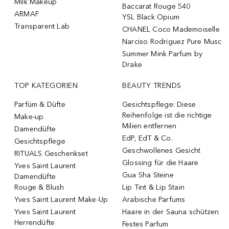
Milk Makeup
Baccarat Rouge 540
ARMAF
YSL Black Opium
Transparent Lab
CHANEL Coco Mademoiselle
Narciso Rodriguez Pure Musc
Summer Mink Parfum by
Drake
TOP KATEGORIEN
BEAUTY TRENDS
Parfüm & Düfte
Gesichtspflege: Diese
Reihenfolge ist die richtige
Make-up
Milien entfernen
Damendüfte
EdP, EdT & Co.
Gesichtspflege
Geschwollenes Gesicht
RITUALS Geschenkset
Glossing für die Haare
Yves Saint Laurent
Gua Sha Steine
Damendüfte
Rouge & Blush
Lip Tint & Lip Stain
Yves Saint Laurent Make-Up
Arabische Parfums
Yves Saint Laurent
Haare in der Sauna schützen
Herrendüfte
Festes Parfum