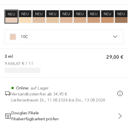
NEU
NEU
NEU
NEU
NEU
NEU
NEU
NEU
NEU
10C
3 ml
29,00 €
9.666,67 €
 / 
1
l
Online
:
auf Lager
Versandkostenfrei ab
34,95 €
Lieferzeitraum: Di., 11.08.2026 bis Do., 13.08.2026
Douglas-Filiale
Filialverfügbarkeit prüfen
IN DEN WARENKORB