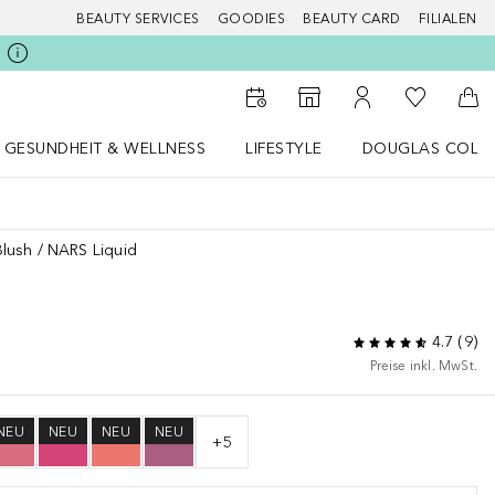
BEAUTY SERVICES
GOODIES
BEAUTY CARD
FILIALEN
Zu Meiner 
Zum Storefinder
Zu Meinem Kunde
Zum
GESUNDHEIT & WELLNESS
LIFESTYLE
DOUGLAS COLL
 öffnen
Gesundheit & Wellness Menü öffnen
LIFESTYLE Menü öffnen
Douglas Collecti
Blush
NARS Liquid
4.7
(
9
)
Preise inkl. MwSt.
NEU
NEU
NEU
NEU
+
5