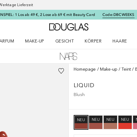
Werktage Lieferzeit
SPIEL: 1 Los ab 49 €, 2 Lose ab 69 € mit Beauty Card
Code:
DBCWEEKS
Zur Douglas Startseite
ARFUM
MAKE-UP
GESICHT
KÖRPER
HAARE
ffnen
arfum Menü öffnen
Make-up Menü öffnen
Gesicht Menü öffnen
Körper Menü öffnen
Haare Menü
Homepage
Make-up
Teint
LIQUID
Blush
NEU
NEU
NEU
NEU