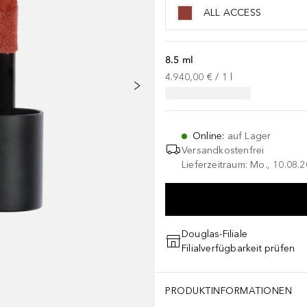
ALL ACCESS
8.5 ml
4.940,00 €
 / 
1
l
Online
:
auf Lager
Versandkostenfrei
Lieferzeitraum: Mo., 10.08.2
Douglas-Filiale
Filialverfügbarkeit prüfen
PRODUKTINFORMATIONEN