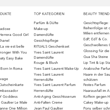
ODUKTE
TOP KATEGORIEN
BEAUTY TREND
Parfüm & Düfte
Gesichtspflege:
Reihenfolge ist d
radoxe
Make-up
Milien entfernen
Herrera Good Girl
Damendüfte
EdP, EdT & Co.
Chanel
Gesichtspflege
Geschwollenes 
a vie est belle
RITUALS Geschenkset
Glossing für di
tronger With You
Yves Saint Laurent
Gua Sha Steine
Damendüfte
aty Easy Bake
Rouge & Blush
Lip Tint & Lip St
o Born In Roma
Yves Saint Laurent Make-Up
Arabische Parf
Yves Saint Laurent
Haare in der Sa
uvage
Herrendüfte
schützen
Gutscheinkarte
Yves Saint Laurent Parfum
Festes Parfum
Ambassador
Herrendüfte
Haarausfall im A
Y Goddess
Anti-Aging Gesichtsserum
Koffein gegen H
 Gaultier Le Male
Anti-Falten Creme
Cakey Make-up
anne One Million
Jean Paul Gaultier
Pony selber sch