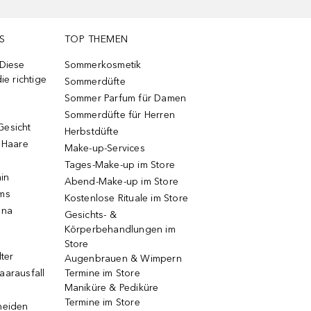
S
TOP THEMEN
 Diese
Sommerkosmetik
ie richtige
Sommerdüfte
Sommer Parfum für Damen
Sommerdüfte für Herren
Gesicht
Herbstdüfte
e Haare
Make-up-Services
Tages-Make-up im Store
ain
Abend-Make-up im Store
ums
Kostenlose Rituale im Store
una
Gesichts- &
Körperbehandlungen im
Store
lter
Augenbrauen & Wimpern
aarausfall
Termine im Store
Maniküre & Pediküre
Termine im Store
neiden