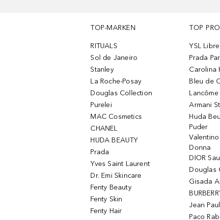
TOP-MARKEN
TOP PR
RITUALS
YSL Libre
Sol de Janeiro
Prada Pa
Stanley
Carolina 
La Roche-Posay
Bleu de 
Douglas Collection
Lancôme L
Purelei
Armani S
MAC Cosmetics
Huda Beu
Puder
CHANEL
Valentin
HUDA BEAUTY
Donna
Prada
DIOR Sa
Yves Saint Laurent
Douglas 
Dr. Emi Skincare
Gisada 
Fenty Beauty
BURBERR
Fenty Skin
Jean Paul
Fenty Hair
Paco Rab