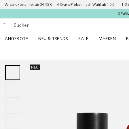
Versandkostenfrei ab 34,95 €
4 Gratis-Proben nach Wahl ab 10 € ¹
1–3 
GEWINN
Gehe zurück
Suche ausführen
ANGEBOTE
NEU & TRENDS
SALE
MARKEN
P
Angebote Menü öffnen
NEU & TRENDS Menü öffnen
MARKEN Menü ö
P
NEU