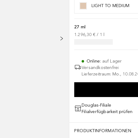
LIGHT TO MEDIUM
27 ml
1.296,30 €
 / 
1
l
Online
:
auf Lager
Versandkostenfrei
Lieferzeitraum: Mo., 10.08.2
Douglas-Filiale
Filialverfügbarkeit prüfen
PRODUKTINFORMATIONEN