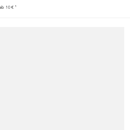
ab 10 € ¹