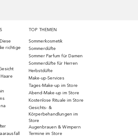
S
TOP THEMEN
 Diese
Sommerkosmetik
ie richtige
Sommerdüfte
Sommer Parfum für Damen
Sommerdüfte für Herren
Gesicht
Herbstdüfte
e Haare
Make-up-Services
Tages-Make-up im Store
ain
Abend-Make-up im Store
ums
Kostenlose Rituale im Store
una
Gesichts- &
Körperbehandlungen im
Store
lter
Augenbrauen & Wimpern
aarausfall
Termine im Store