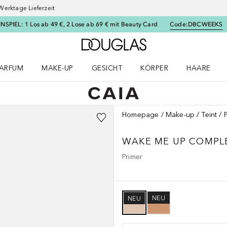
Werktage Lieferzeit
SPIEL: 1 Los ab 49 €, 2 Lose ab 69 € mit Beauty Card
Code:
DBCWEEKS
Zur Douglas Startseite
ARFUM
MAKE-UP
GESICHT
KÖRPER
HAARE
ffnen
arfum Menü öffnen
Make-up Menü öffnen
Gesicht Menü öffnen
Körper Menü öffnen
Haare Menü
Homepage
Make-up
Teint
WAKE ME UP COMPL
Primer
NEU
NEU