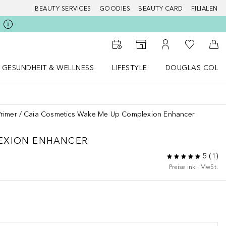
BEAUTY SERVICES
GOODIES
BEAUTY CARD
FILIALEN
Zu Meiner 
Zum Storefinder
Zu Meinem Kunde
Zum
GESUNDHEIT & WELLNESS
LIFESTYLE
DOUGLAS COLL
 öffnen
Gesundheit & Wellness Menü öffnen
LIFESTYLE Menü öffnen
Douglas Collecti
Primer
Caia Cosmetics Wake Me Up Complexion Enhancer
EXION ENHANCER
5
(
1
)
Preise inkl. MwSt.