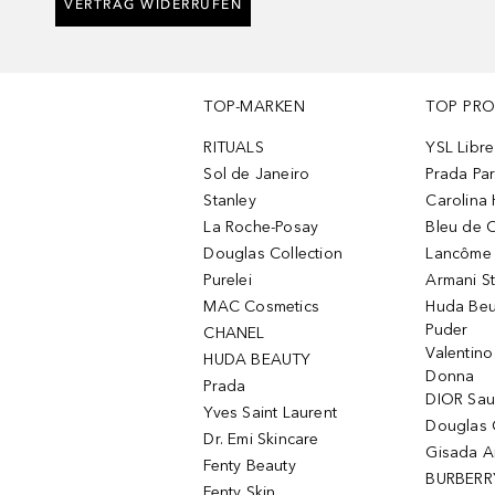
VERTRAG WIDERRUFEN
TOP-MARKEN
TOP PR
RITUALS
YSL Libre
Sol de Janeiro
Prada Pa
Stanley
Carolina 
La Roche-Posay
Bleu de 
Douglas Collection
Lancôme L
Purelei
Armani S
MAC Cosmetics
Huda Beu
Puder
CHANEL
Valentin
HUDA BEAUTY
Donna
Prada
DIOR Sa
Yves Saint Laurent
Douglas 
Dr. Emi Skincare
Gisada 
Fenty Beauty
BURBERR
Fenty Skin