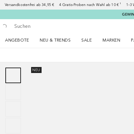
Versandkostenfrei ab 34,95 €
4 Gratis-Proben nach Wahl ab 10 € ¹
1–3 
GEWINN
Gehe zurück
Suche ausführen
ANGEBOTE
NEU & TRENDS
SALE
MARKEN
P
Angebote Menü öffnen
NEU & TRENDS Menü öffnen
MARKEN Menü ö
P
NEU