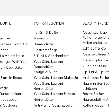
ODUKTE
TOP KATEGORIEN
BEAUTY TREND
Parfüm & Düfte
Gesichtspflege:
Reihenfolge ist d
radoxe
Make-up
Milien entfernen
Herrera Good Girl
Damendüfte
EdP, EdT & Co.
Chanel
Gesichtspflege
Geschwollenes 
a vie est belle
RITUALS Geschenkset
Glossing für di
tronger With You
Yves Saint Laurent
Gua Sha Steine
Damendüfte
aty Easy Bake
Rouge & Blush
Lip Tint & Lip St
o Born In Roma
Yves Saint Laurent Make-Up
Arabische Parf
Yves Saint Laurent
Haare in der Sa
uvage
Herrendüfte
schützen
Gutscheinkarte
Yves Saint Laurent Parfum
Festes Parfum
Ambassador
Herrendüfte
Haarausfall im A
Y Goddess
Anti-Aging Gesichtsserum
Koffein gegen H