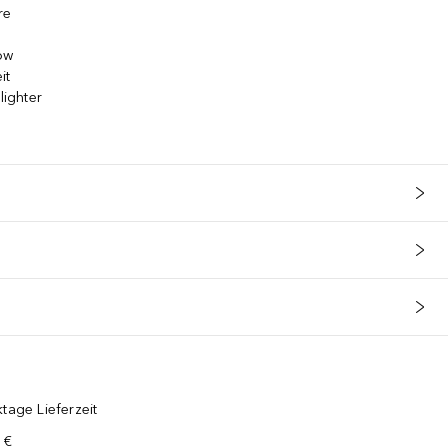
re
low
it
lighter
tage Lieferzeit
 €