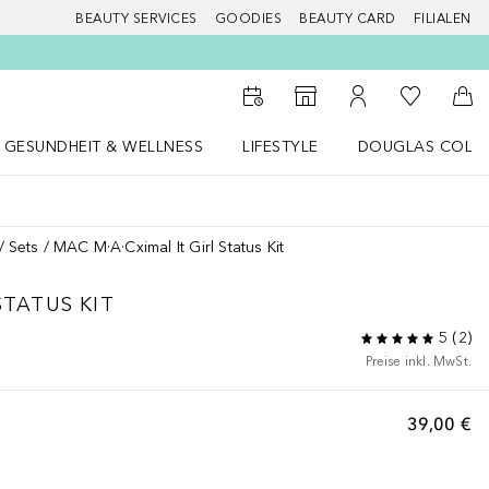
BEAUTY SERVICES
GOODIES
BEAUTY CARD
FILIALEN
Zu Meiner 
Zum Storefinder
Zu Meinem Kunde
Zum
GESUNDHEIT & WELLNESS
LIFESTYLE
DOUGLAS COLL
 öffnen
Gesundheit & Wellness Menü öffnen
LIFESTYLE Menü öffnen
Douglas Collecti
Sets
MAC M·A·Cximal It Girl Status Kit
 STATUS KIT
5
(
2
)
Preise inkl. MwSt.
39,00 €