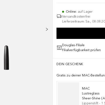
Online
:
auf Lager
Versandkostenfrei
Lieferzeitraum: Sa., 08.08.2
Douglas-Filiale
Filialverfügbarkeit prüfen
DEIN GESCHENK
Gratis zu deiner MAC-Bestellu
MAC
Lustreglass
Sheer-Shine (A
Lippenstift
-
1