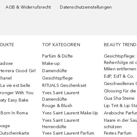
AGB & Widerrufsrecht
Datenschutzeinstellungen
ODUKTE
TOP KATEGORIEN
BEAUTY TREND
Parfüm & Düfte
Gesichtspflege:
Reihenfolge ist d
radoxe
Make-up
Milien entfernen
Herrera Good Girl
Damendüfte
EdP, EdT & Co.
Chanel
Gesichtspflege
Geschwollenes 
a vie est belle
RITUALS Geschenkset
Glossing für di
tronger With You
Yves Saint Laurent
Gua Sha Steine
Damendüfte
aty Easy Bake
Rouge & Blush
Lip Tint & Lip St
o Born In Roma
Yves Saint Laurent Make-Up
Arabische Parf
Yves Saint Laurent
Haare in der Sa
uvage
Herrendüfte
schützen
Gutscheinkarte
Yves Saint Laurent Parfum
Festes Parfum