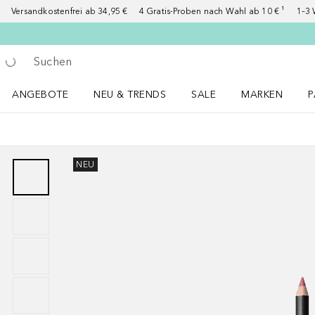
Versandkostenfrei ab 34,95 €
4 Gratis-Proben nach Wahl ab 10 € ¹
1–3 
Gehe zurück
Suche ausführen
ANGEBOTE
NEU & TRENDS
SALE
MARKEN
P
Angebote Menü öffnen
NEU & TRENDS Menü öffnen
MARKEN Menü ö
P
NEU