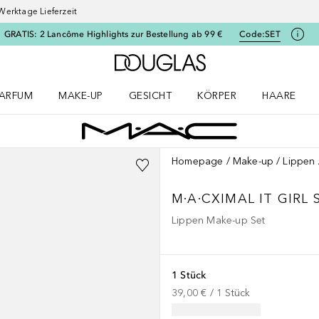
Werktage Lieferzeit
GRATIS: 2 Lancôme Highlights zur Bestellung ab 99 €
Code:
SET
Zur Douglas Startseite
ARFUM
MAKE-UP
GESICHT
KÖRPER
HAARE
ffnen
arfum Menü öffnen
Make-up Menü öffnen
Gesicht Menü öffnen
Körper Menü öffnen
Haare Menü
Homepage
Make-up
Lippen
M·A·CXIMAL
IT GIRL
Lippen Make-up Set
1 Stück
39,00 €
 / 
1
Stück