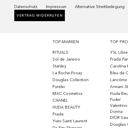
Datenschutz
Impressum
Alternative Streitbeilegung
VERTRAG WIDERRUFEN
TOP-MARKEN
TOP PR
RITUALS
YSL Libre
Sol de Janeiro
Prada Pa
Stanley
Carolina 
La Roche-Posay
Bleu de 
Douglas Collection
Lancôme L
Purelei
Armani S
MAC Cosmetics
Huda Beu
Puder
CHANEL
Valentin
HUDA BEAUTY
Donna
Prada
DIOR Sa
Yves Saint Laurent
Douglas 
Dr. Emi Skincare