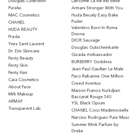
Douglas Collection
Lancôme La vie est belle
Purelei
Armani Stronger With You
MAC Cosmetics
Huda Beuaty Easy Bake
Puder
CHANEL
Valentino Born In Roma
HUDA BEAUTY
Donna
Prada
DIOR Sauvage
Yves Saint Laurent
Douglas Gutscheinkarte
Dr. Emi Skincare
Gisada Ambassador
Fenty Beauty
BURBERRY Goddess
Fenty Skin
Jean Paul Gaultier Le Male
Fenty Hair
Paco Rabanne One Million
Caia Cosmetics
Creed Aventus
About Face
Maison Francis Kurkdjian
Milk Makeup
Baccarat Rouge 540
ARMAF
YSL Black Opium
Transparent Lab
CHANEL Coco Mademoiselle
Narciso Rodriguez Pure Musc
Summer Mink Parfum by
Drake