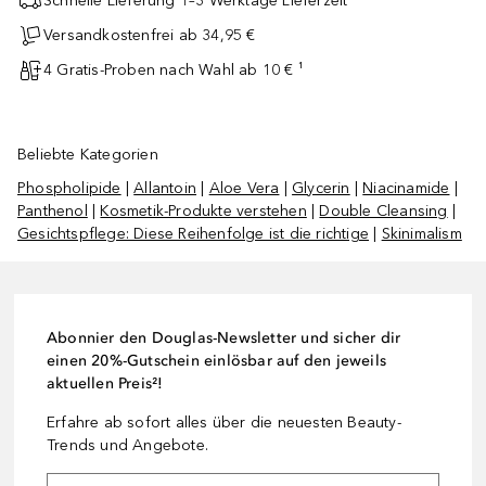
Schnelle Lieferung 1–3 Werktage Lieferzeit
Versandkostenfrei ab 34,95 €
4 Gratis-Proben nach Wahl ab 10 € ¹
Beliebte Kategorien
Phospholipide
|
Allantoin
|
Aloe Vera
|
Glycerin
|
Niacinamide
|
Panthenol
|
Kosmetik-Produkte verstehen
|
Double Cleansing
|
Gesichtspflege: Diese Reihenfolge ist die richtige
|
Skinimalism
Abonnier den Douglas-Newsletter und sicher dir
einen 20%-Gutschein einlösbar auf den jeweils
aktuellen Preis²!
Erfahre ab sofort alles über die neuesten Beauty-
Trends und Angebote.