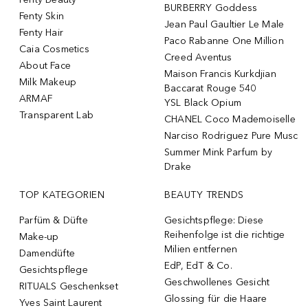
BURBERRY Goddess
Fenty Skin
Jean Paul Gaultier Le Male
Fenty Hair
Paco Rabanne One Million
Caia Cosmetics
Creed Aventus
About Face
Maison Francis Kurkdjian
Milk Makeup
Baccarat Rouge 540
ARMAF
YSL Black Opium
Transparent Lab
CHANEL Coco Mademoiselle
Narciso Rodriguez Pure Musc
Summer Mink Parfum by
Drake
TOP KATEGORIEN
BEAUTY TRENDS
Parfüm & Düfte
Gesichtspflege: Diese
Reihenfolge ist die richtige
Make-up
Milien entfernen
Damendüfte
EdP, EdT & Co.
Gesichtspflege
Geschwollenes Gesicht
RITUALS Geschenkset
Glossing für die Haare
Yves Saint Laurent