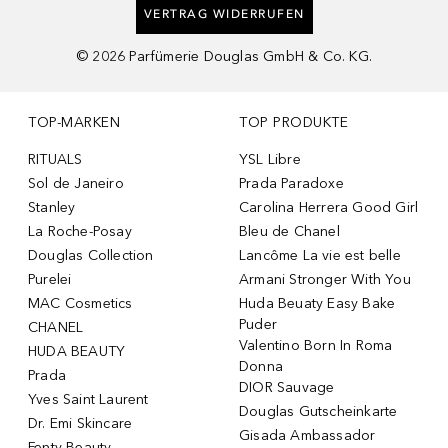
VERTRAG WIDERRUFEN
©
2026
Parfümerie Douglas GmbH & Co. KG.
TOP-MARKEN
TOP PRODUKTE
RITUALS
YSL Libre
Sol de Janeiro
Prada Paradoxe
Stanley
Carolina Herrera Good Girl
La Roche-Posay
Bleu de Chanel
Douglas Collection
Lancôme La vie est belle
Purelei
Armani Stronger With You
MAC Cosmetics
Huda Beuaty Easy Bake
Puder
CHANEL
Valentino Born In Roma
HUDA BEAUTY
Donna
Prada
DIOR Sauvage
Yves Saint Laurent
Douglas Gutscheinkarte
Dr. Emi Skincare
Gisada Ambassador
Fenty Beauty