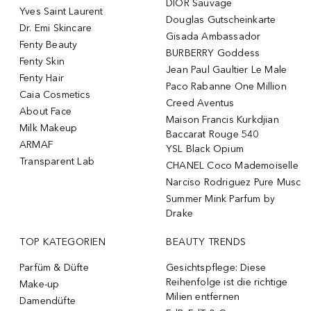
DIOR Sauvage
Yves Saint Laurent
Douglas Gutscheinkarte
Dr. Emi Skincare
Gisada Ambassador
Fenty Beauty
BURBERRY Goddess
Fenty Skin
Jean Paul Gaultier Le Male
Fenty Hair
Paco Rabanne One Million
Caia Cosmetics
Creed Aventus
About Face
Maison Francis Kurkdjian
Milk Makeup
Baccarat Rouge 540
ARMAF
YSL Black Opium
Transparent Lab
CHANEL Coco Mademoiselle
Narciso Rodriguez Pure Musc
Summer Mink Parfum by
Drake
TOP KATEGORIEN
BEAUTY TRENDS
Parfüm & Düfte
Gesichtspflege: Diese
Reihenfolge ist die richtige
Make-up
Milien entfernen
Damendüfte