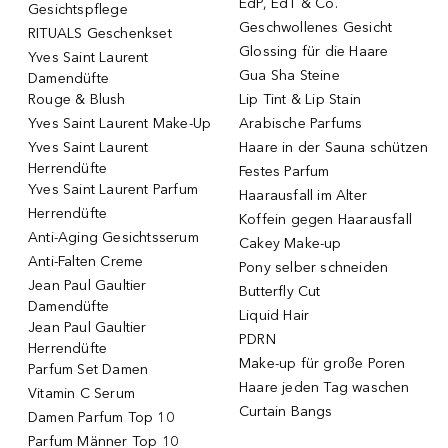
EdP, EdT & Co.
Gesichtspflege
Geschwollenes Gesicht
RITUALS Geschenkset
Glossing für die Haare
Yves Saint Laurent
Gua Sha Steine
Damendüfte
Rouge & Blush
Lip Tint & Lip Stain
Yves Saint Laurent Make-Up
Arabische Parfums
Yves Saint Laurent
Haare in der Sauna schützen
Herrendüfte
Festes Parfum
Yves Saint Laurent Parfum
Haarausfall im Alter
Herrendüfte
Koffein gegen Haarausfall
Anti-Aging Gesichtsserum
Cakey Make-up
Anti-Falten Creme
Pony selber schneiden
Jean Paul Gaultier
Butterfly Cut
Damendüfte
Liquid Hair
Jean Paul Gaultier
PDRN
Herrendüfte
Make-up für große Poren
Parfum Set Damen
Haare jeden Tag waschen
Vitamin C Serum
Curtain Bangs
Damen Parfum Top 10
Parfum Männer Top 10