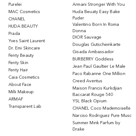
Purelei
Armani Stronger With You
MAC Cosmetics
Huda Beuaty Easy Bake
Puder
CHANEL
Valentino Born In Roma
HUDA BEAUTY
Donna
Prada
DIOR Sauvage
Yves Saint Laurent
Douglas Gutscheinkarte
Dr. Emi Skincare
Gisada Ambassador
Fenty Beauty
BURBERRY Goddess
Fenty Skin
Jean Paul Gaultier Le Male
Fenty Hair
Paco Rabanne One Million
Caia Cosmetics
Creed Aventus
About Face
Maison Francis Kurkdjian
Milk Makeup
Baccarat Rouge 540
ARMAF
YSL Black Opium
Transparent Lab
CHANEL Coco Mademoiselle
Narciso Rodriguez Pure Musc
Summer Mink Parfum by
Drake