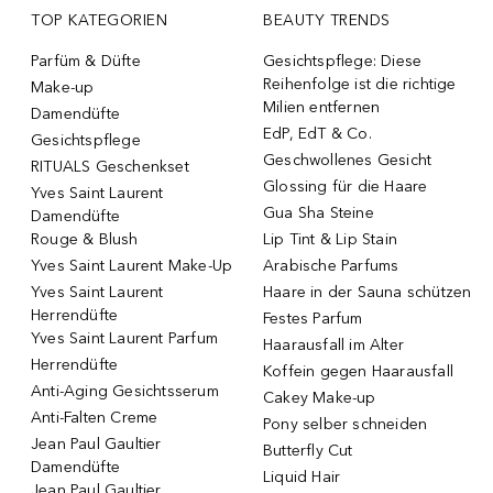
TOP KATEGORIEN
BEAUTY TRENDS
Parfüm & Düfte
Gesichtspflege: Diese
Reihenfolge ist die richtige
Make-up
Milien entfernen
Damendüfte
EdP, EdT & Co.
Gesichtspflege
Geschwollenes Gesicht
RITUALS Geschenkset
Glossing für die Haare
Yves Saint Laurent
Gua Sha Steine
Damendüfte
Rouge & Blush
Lip Tint & Lip Stain
Yves Saint Laurent Make-Up
Arabische Parfums
Yves Saint Laurent
Haare in der Sauna schützen
Herrendüfte
Festes Parfum
Yves Saint Laurent Parfum
Haarausfall im Alter
Herrendüfte
Koffein gegen Haarausfall
Anti-Aging Gesichtsserum
Cakey Make-up
Anti-Falten Creme
Pony selber schneiden
Jean Paul Gaultier
Butterfly Cut
Damendüfte
Liquid Hair
Jean Paul Gaultier